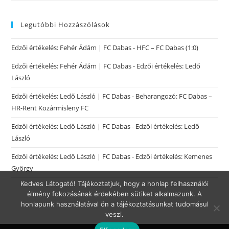
Legutóbbi Hozzászólások
Edzői értékelés: Fehér Ádám | FC Dabas
-
HFC – FC Dabas (1:0)
Edzői értékelés: Fehér Ádám | FC Dabas
-
Edzői értékelés: Ledő
László
Edzői értékelés: Ledő László | FC Dabas
-
Beharangozó: FC Dabas –
HR-Rent Kozármisleny FC
Edzői értékelés: Ledő László | FC Dabas
-
Edzői értékelés: Ledő
László
Edzői értékelés: Ledő László | FC Dabas
-
Edzői értékelés: Kemenes
György
Kedves Látogató! Tájékoztatjuk, hogy a honlap felhasználói
élmény fokozásának érdekében sütiket alkalmazunk. A
honlapunk használatával ön a tájékoztatásunkat tudomásul
veszi.