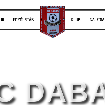
III
EDZŐI STÁB
KLUB
GALÉRIA
C DAB