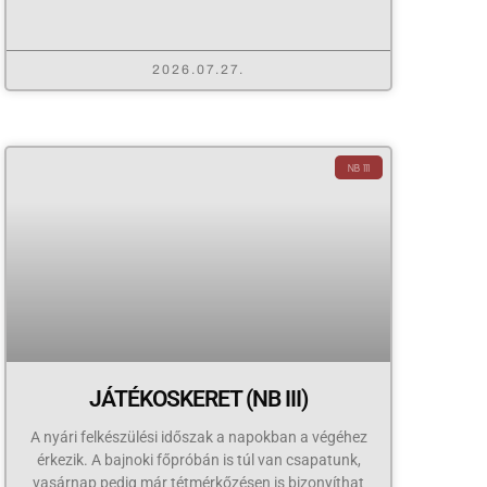
2026.07.27.
NB III
JÁTÉKOSKERET (NB III)
A nyári felkészülési időszak a napokban a végéhez
érkezik. A bajnoki főpróbán is túl van csapatunk,
vasárnap pedig már tétmérkőzésen is bizonyíthat