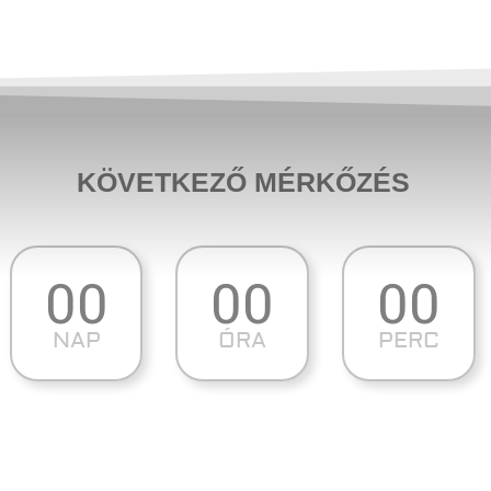
KÖVETKEZŐ MÉRKŐZÉS
00
00
00
NAP
ÓRA
PERC