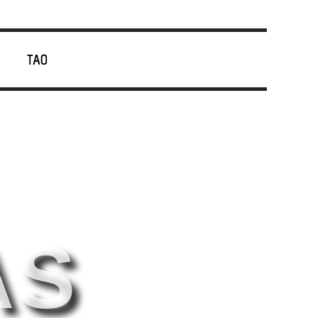
TAO
AS