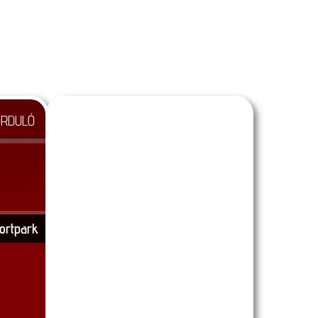
ORDULÓ
ortpark
MLSZ