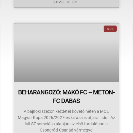
2026.08.03.
NB III
BEHARANGOZÓ: MAKÓ FC – METON-
FC DABAS
A bajnoki szezon kezdetét követő héten a MOL
Magyar Kupa 2026/2027-es kiírása is útjára indul. Az
MLSZ sorsolása alapján az első fordulóban a
Csongrád-Csanád vármegyei