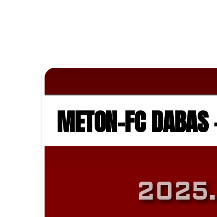
METON-FC DABAS -
2025.