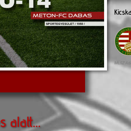
Kicsk
MLSZ Ad
s alatt...