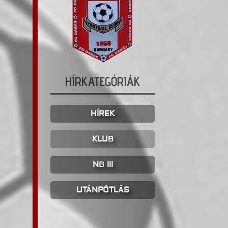
HÍRKATEGÓRIÁK
HÍREK
KLUB
NB III
UTÁNPÓTLÁS