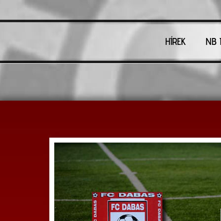
HÍREK
NB I