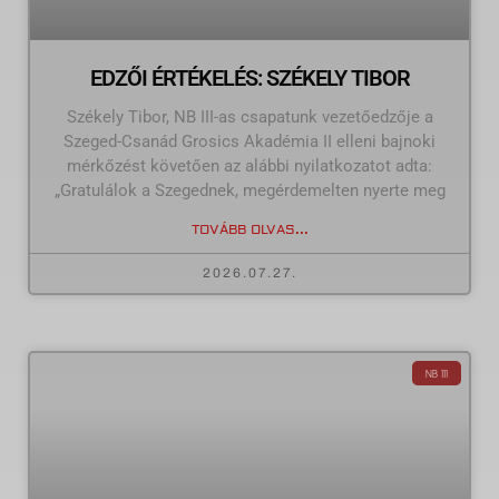
EDZŐI ÉRTÉKELÉS: SZÉKELY TIBOR
Székely Tibor, NB III-as csapatunk vezetőedzője a
Szeged-Csanád Grosics Akadémia II elleni bajnoki
mérkőzést követően az alábbi nyilatkozatot adta:
„Gratulálok a Szegednek, megérdemelten nyerte meg
TOVÁBB OLVAS...
2026.07.27.
NB III