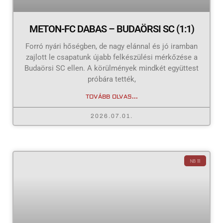
METON-FC DABAS – BUDAÖRSI SC (1:1)
Forró nyári hőségben, de nagy elánnal és jó iramban
zajlott le csapatunk újabb felkészülési mérkőzése a
Budaörsi SC ellen. A körülmények mindkét együttest
próbára tették,
TOVÁBB OLVAS...
2026.07.01.
NB III