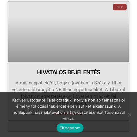
NB III
HIVATALOS BEJELENTÉS
A mai nappal eldőlt, hogy a jövőben is Székely Tibor
vezette stáb irányítja NB III-as együttesünket. A Tiborral
folytatott egyeztetéseket követően mindkét fél
Kedves Látogató! Tájékoztatjuk, hogy a honlap felhasználói
egyetértett abban,
élmény fokozásának érdekében sütiket alkalmazunk. A
honlapunk használatával ön a tájékoztatásunkat tudomásul
TOVÁBB OLVAS...
veszi.
2026.05.30.
Elfogadom