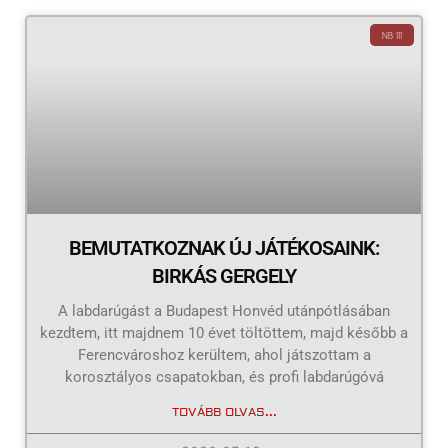
NB III
BEMUTATKOZNAK ÚJ JÁTÉKOSAINK:
BIRKÁS GERGELY
A labdarúgást a Budapest Honvéd utánpótlásában
kezdtem, itt majdnem 10 évet töltöttem, majd később a
Ferencvároshoz kerültem, ahol játszottam a
korosztályos csapatokban, és profi labdarúgóvá
TOVÁBB OLVAS...