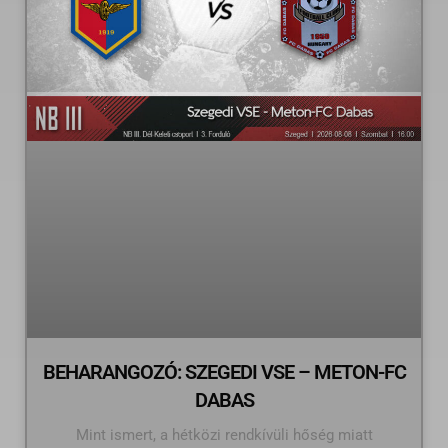
BEHARANGOZÓ: SZEGEDI VSE – METON-FC
DABAS
Mint ismert, a hétközi rendkívüli hőség miatt