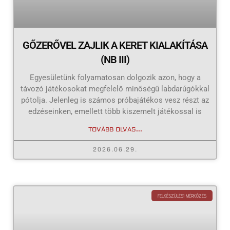
GŐZERŐVEL ZAJLIK A KERET KIALAKÍTÁSA
(NB III)
Egyesületünk folyamatosan dolgozik azon, hogy a
távozó játékosokat megfelelő minőségű labdarúgókkal
pótolja. Jelenleg is számos próbajátékos vesz részt az
edzéseinken, emellett több kiszemelt játékossal is
TOVÁBB OLVAS...
2026.06.29.
FELKÉSZÜLÉSI MÉRKŐZÉS