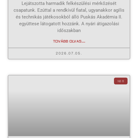
Lejátszotta harmadik felkészülési mérkőzését
csapatunk. Ezúttal a rendkívül fiatal, ugyanakkor agilis
és technikás játékosokból álló Puskás Akadémia II.
együttese látogatott hozzánk. A nyári átigazolási
időszakban
TOVÁBB OLVAS...
2026.07.05.
NB III