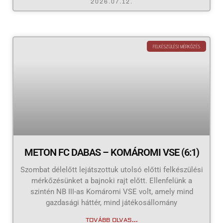
2026.07.12.
FELKÉSZÜLÉSI MÉRKŐZÉS
METON FC DABAS – KOMÁROMI VSE (6:1)
Szombat délelőtt lejátszottuk utolsó előtti felkészülési
mérkőzésünket a bajnoki rajt előtt. Ellenfelünk a
szintén NB III-as Komáromi VSE volt, amely mind
gazdasági háttér, mind játékosállomány
TOVÁBB OLVAS...