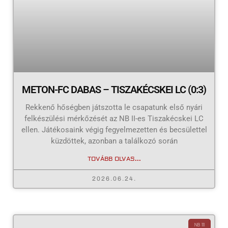
METON-FC DABAS – TISZAKÉCSKEI LC (0:3)
Rekkenő hőségben játszotta le csapatunk első nyári
felkészülési mérkőzését az NB II-es Tiszakécskei LC
ellen. Játékosaink végig fegyelmezetten és becsülettel
küzdöttek, azonban a találkozó során
TOVÁBB OLVAS...
2026.06.24.
NB III