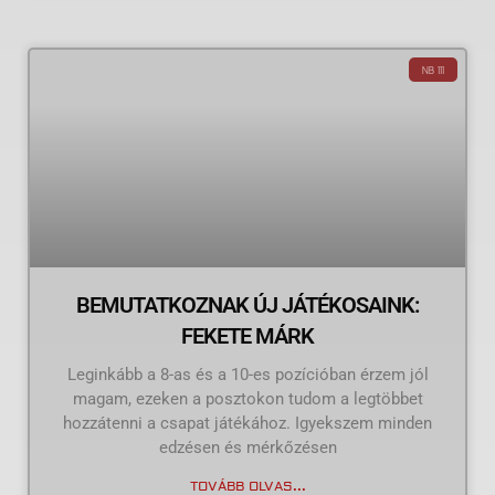
NB III
BEMUTATKOZNAK ÚJ JÁTÉKOSAINK:
FEKETE MÁRK
Leginkább a 8-as és a 10-es pozícióban érzem jól
magam, ezeken a posztokon tudom a legtöbbet
hozzátenni a csapat játékához. Igyekszem minden
edzésen és mérkőzésen
TOVÁBB OLVAS...