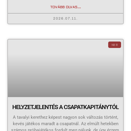
TOVÁBB OLVAS...
2026.07.11.
NB III
HELYZETJELENTÉS A CSAPATKAPITÁNYTÓL
A tavalyi kerethez képest nagyon sok változás történt,
kevés játékos maradt a csapatnál. Az elmúlt hetekben
számos próbajátékos fordult meg nálunk, de úgy érzem,