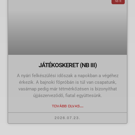
NB III
JÁTÉKOSKERET (NB III)
A nyári felkészülési időszak a napokban a végéhez
érkezik. A bajnoki főpróbán is túl van csapatunk,
vasárnap pedig már tétmérkőzésen is bizonyíthat
újjászerveződő, fiatal együttesünk.
TOVÁBB OLVAS...
2026.07.23.