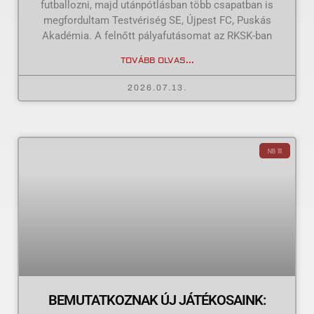
futballozni, majd utánpótlásban több csapatban is
megfordultam Testvériség SE, Újpest FC, Puskás
Akadémia. A felnőtt pályafutásomat az RKSK-ban
TOVÁBB OLVAS...
2026.07.13.
NB III
BEMUTATKOZNAK ÚJ JÁTÉKOSAINK: