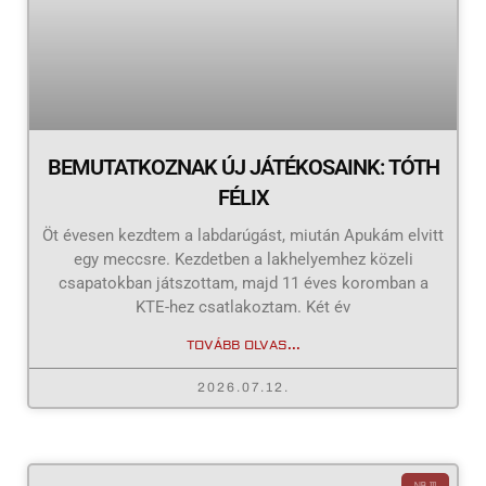
BEMUTATKOZNAK ÚJ JÁTÉKOSAINK: TÓTH
FÉLIX
Öt évesen kezdtem a labdarúgást, miután Apukám elvitt
egy meccsre. Kezdetben a lakhelyemhez közeli
csapatokban játszottam, majd 11 éves koromban a
KTE-hez csatlakoztam. Két év
TOVÁBB OLVAS...
2026.07.12.
NB III