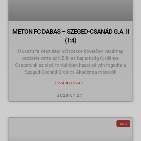
METON FC DABAS – SZEGED-CSANÁD G.A. II
(1:4)
Hosszú felkészülési időszakot követően vasárnap
kezdetét vette az NB III-as bajnokság új idénye.
Csapatunk az első fordulóban hazai pályán fogadta a
Szeged-Csanád Grosics Akadémia második
TOVÁBB OLVAS...
2026.07.27.
NB III