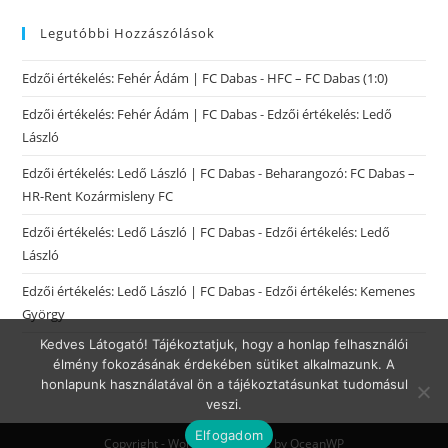
Legutóbbi Hozzászólások
Edzői értékelés: Fehér Ádám | FC Dabas
-
HFC – FC Dabas (1:0)
Edzői értékelés: Fehér Ádám | FC Dabas
-
Edzői értékelés: Ledő
László
Edzői értékelés: Ledő László | FC Dabas
-
Beharangozó: FC Dabas –
HR-Rent Kozármisleny FC
Edzői értékelés: Ledő László | FC Dabas
-
Edzői értékelés: Ledő
László
Edzői értékelés: Ledő László | FC Dabas
-
Edzői értékelés: Kemenes
György
Kedves Látogató! Tájékoztatjuk, hogy a honlap felhasználói
élmény fokozásának érdekében sütiket alkalmazunk. A
honlapunk használatával ön a tájékoztatásunkat tudomásul
veszi.
Elfogadom
Copyright - WordPress Theme by OceanWP