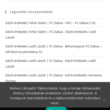
Legutóbbi Hozzászólások
Edzői értékelés: Fehér Ádám | FC Dabas
-
HFC – FC Dabas (1:0)
Edzői értékelés: Fehér Ádám | FC Dabas
-
Edzői értékelés: Ledő
László
Edzői értékelés: Ledő László | FC Dabas
-
Beharangozó: FC Dabas –
HR-Rent Kozármisleny FC
Edzői értékelés: Ledő László | FC Dabas
-
Edzői értékelés: Ledő
László
Edzői értékelés: Ledő László | FC Dabas
-
Edzői értékelés: Kemenes
György
Kedves Látogató! Tájékoztatjuk, hogy a honlap felhasználói
élmény fokozásának érdekében sütiket alkalmazunk. A
honlapunk használatával ön a tájékoztatásunkat tudomásul
veszi.