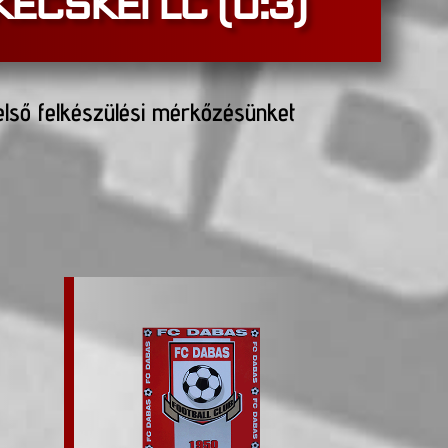
ÉCSKEI LC (0:3)
 első felkészülési mérkőzésünket