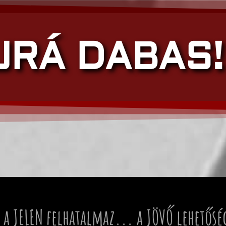
JRÁ DABAS!
 a JELEN felhatalmaz... a JÖVŐ lehetősé