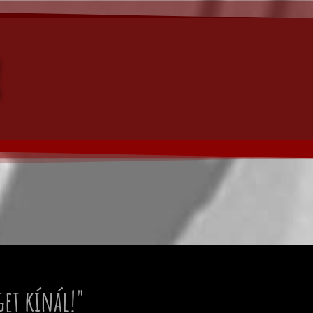
get kínál!"