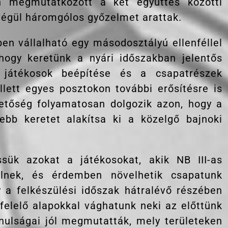
n megmutatkozott a két együttes közötti
végül háromgólos győzelmet arattak.
n vállalható egy másodosztályú ellenféllel
ogy keretünk a nyári időszakban jelentős
 játékosok beépítése és a csapatrészek
lett egyes posztokon további erősítésre is
etőség folyamatosan dolgozik azon, hogy a
ebb keretet alakítsa ki a közelgő bajnoki
sük azokat a játékosokat, akik NB III-as
elnek, és érdemben növelhetik csapatunk
 a felkészülési időszak hátralévő részében
felelő alapokkal vághatunk neki az előttünk
nulságai jól megmutatták, mely területeken