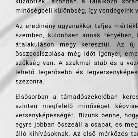
küzdöttek, azonban a találkozó sorá
minőségbéli különbség, így vendégeink 
Az eredmény ugyanakkor teljes mértékbe
szemben, különösen annak fényében, h
átalakuláson megy keresztül. Az új
összecsiszolása még időt igényel, emel
szükség van. A szakmai stáb és a vez
lehető legerősebb és legversenyképes
szezonra.
Elsősorban a támadószekcióban keres
szinten megfelelő minőséget képvis
versenyképességét. Bízunk benne, hogy
egyre jobban összeáll a csapat, és meg
álló kihívásoknak. Az első mérkőzés ta