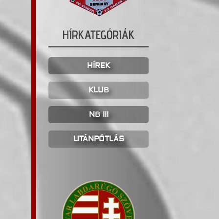
HÍRKATEGÓRIÁK
HÍREK
KLUB
NB III
UTÁNPÓTLÁS