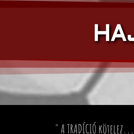
HA
" A TRADÍCIÓ kötelez...