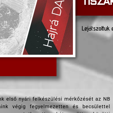
TISZAK
Lejátszottuk
k első nyári felkészülési mérkőzését az NB
aink végig fegyelmezetten és becsülettel