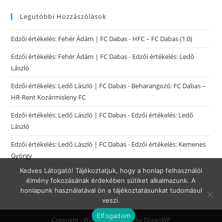
Legutóbbi Hozzászólások
Edzői értékelés: Fehér Ádám | FC Dabas
-
HFC – FC Dabas (1:0)
Edzői értékelés: Fehér Ádám | FC Dabas
-
Edzői értékelés: Ledő
László
Edzői értékelés: Ledő László | FC Dabas
-
Beharangozó: FC Dabas –
HR-Rent Kozármisleny FC
Edzői értékelés: Ledő László | FC Dabas
-
Edzői értékelés: Ledő
László
Edzői értékelés: Ledő László | FC Dabas
-
Edzői értékelés: Kemenes
György
Kedves Látogató! Tájékoztatjuk, hogy a honlap felhasználói
élmény fokozásának érdekében sütiket alkalmazunk. A
honlapunk használatával ön a tájékoztatásunkat tudomásul
veszi.
Elfogadom
Copyright - WordPress Theme by OceanWP