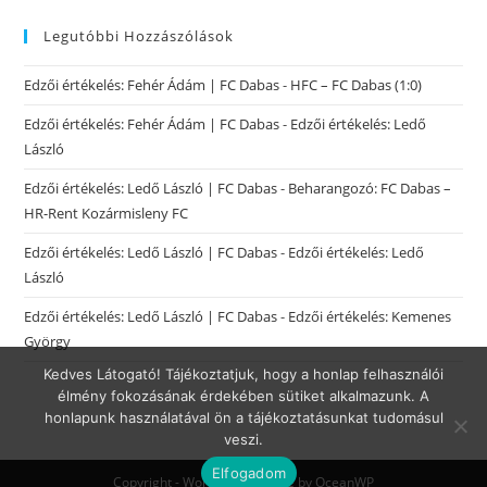
Legutóbbi Hozzászólások
Edzői értékelés: Fehér Ádám | FC Dabas
-
HFC – FC Dabas (1:0)
Edzői értékelés: Fehér Ádám | FC Dabas
-
Edzői értékelés: Ledő
László
Edzői értékelés: Ledő László | FC Dabas
-
Beharangozó: FC Dabas –
HR-Rent Kozármisleny FC
Edzői értékelés: Ledő László | FC Dabas
-
Edzői értékelés: Ledő
László
Edzői értékelés: Ledő László | FC Dabas
-
Edzői értékelés: Kemenes
György
Kedves Látogató! Tájékoztatjuk, hogy a honlap felhasználói
élmény fokozásának érdekében sütiket alkalmazunk. A
honlapunk használatával ön a tájékoztatásunkat tudomásul
veszi.
Elfogadom
Copyright - WordPress Theme by OceanWP