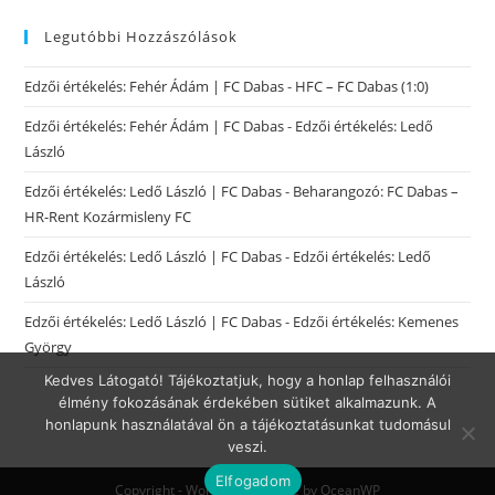
Legutóbbi Hozzászólások
Edzői értékelés: Fehér Ádám | FC Dabas
-
HFC – FC Dabas (1:0)
Edzői értékelés: Fehér Ádám | FC Dabas
-
Edzői értékelés: Ledő
László
Edzői értékelés: Ledő László | FC Dabas
-
Beharangozó: FC Dabas –
HR-Rent Kozármisleny FC
Edzői értékelés: Ledő László | FC Dabas
-
Edzői értékelés: Ledő
László
Edzői értékelés: Ledő László | FC Dabas
-
Edzői értékelés: Kemenes
György
Kedves Látogató! Tájékoztatjuk, hogy a honlap felhasználói
élmény fokozásának érdekében sütiket alkalmazunk. A
honlapunk használatával ön a tájékoztatásunkat tudomásul
veszi.
Elfogadom
Copyright - WordPress Theme by OceanWP