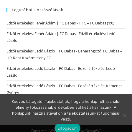
Legutóbbi Hozzászólások
Edzői értékelés: Fehér Ádám | FC Dabas
-
HFC – FC Dabas (1:0)
Edzői értékelés: Fehér Ádám | FC Dabas
-
Edzői értékelés: Ledő
László
Edzői értékelés: Ledő László | FC Dabas
-
Beharangozó: FC Dabas –
HR-Rent Kozármisleny FC
Edzői értékelés: Ledő László | FC Dabas
-
Edzői értékelés: Ledő
László
Edzői értékelés: Ledő László | FC Dabas
-
Edzői értékelés: Kemenes
György
Kedves Látogató! Tájékoztatjuk, hogy a honlap felhasználói
élmény fokozásának érdekében sütiket alkalmazunk. A
honlapunk használatával ön a tájékoztatásunkat tudomásul
veszi.
Elfogadom
Copyright - WordPress Theme by OceanWP