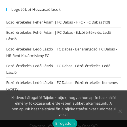
Legutóbbi Hozzászólások
Edzői értékelés: Fehér Ádám | FC Dabas
-
HFC – FC Dabas (1:0)
Edzői értékelés: Fehér Ádám | FC Dabas
-
Edzői értékelés: Ledő
László
Edzői értékelés: Ledő László | FC Dabas
-
Beharangozó: FC Dabas –
HR-Rent Kozármisleny FC
Edzői értékelés: Ledő László | FC Dabas
-
Edzői értékelés: Ledő
László
Edzői értékelés: Ledő László | FC Dabas
-
Edzői értékelés: Kemenes
György
Kedves Látogató! Tájékoztatjuk, hogy a honlap felhasználói
élmény fokozásának érdekében sütiket alkalmazunk. A
honlapunk használatával ön a tájékoztatásunkat tudomásul
veszi.
Elfogadom
Copyright - WordPress Theme by OceanWP