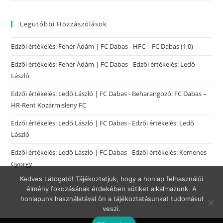
Legutóbbi Hozzászólások
Edzői értékelés: Fehér Ádám | FC Dabas
-
HFC – FC Dabas (1:0)
Edzői értékelés: Fehér Ádám | FC Dabas
-
Edzői értékelés: Ledő
László
Edzői értékelés: Ledő László | FC Dabas
-
Beharangozó: FC Dabas –
HR-Rent Kozármisleny FC
Edzői értékelés: Ledő László | FC Dabas
-
Edzői értékelés: Ledő
László
Edzői értékelés: Ledő László | FC Dabas
-
Edzői értékelés: Kemenes
György
Kedves Látogató! Tájékoztatjuk, hogy a honlap felhasználói
élmény fokozásának érdekében sütiket alkalmazunk. A
honlapunk használatával ön a tájékoztatásunkat tudomásul
veszi.