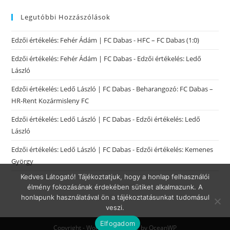
Legutóbbi Hozzászólások
Edzői értékelés: Fehér Ádám | FC Dabas
-
HFC – FC Dabas (1:0)
Edzői értékelés: Fehér Ádám | FC Dabas
-
Edzői értékelés: Ledő
László
Edzői értékelés: Ledő László | FC Dabas
-
Beharangozó: FC Dabas –
HR-Rent Kozármisleny FC
Edzői értékelés: Ledő László | FC Dabas
-
Edzői értékelés: Ledő
László
Edzői értékelés: Ledő László | FC Dabas
-
Edzői értékelés: Kemenes
György
Kedves Látogató! Tájékoztatjuk, hogy a honlap felhasználói
élmény fokozásának érdekében sütiket alkalmazunk. A
honlapunk használatával ön a tájékoztatásunkat tudomásul
veszi.
Elfogadom
Copyright - WordPress Theme by OceanWP