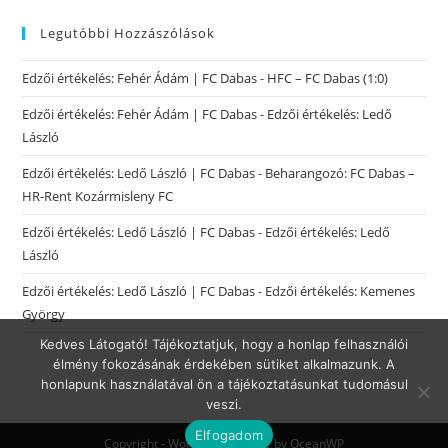
Legutóbbi Hozzászólások
Edzői értékelés: Fehér Ádám | FC Dabas
-
HFC – FC Dabas (1:0)
Edzői értékelés: Fehér Ádám | FC Dabas
-
Edzői értékelés: Ledő
László
Edzői értékelés: Ledő László | FC Dabas
-
Beharangozó: FC Dabas –
HR-Rent Kozármisleny FC
Edzői értékelés: Ledő László | FC Dabas
-
Edzői értékelés: Ledő
László
Edzői értékelés: Ledő László | FC Dabas
-
Edzői értékelés: Kemenes
György
Kedves Látogató! Tájékoztatjuk, hogy a honlap felhasználói
élmény fokozásának érdekében sütiket alkalmazunk. A
honlapunk használatával ön a tájékoztatásunkat tudomásul
veszi.
Elfogadom
Copyright - WordPress Theme by OceanWP