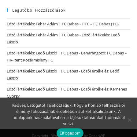
Legutóbbi Hozzászólások
Edzői értékelés: Fehér Ádám | FC Dabas
-
HFC – FC Dabas (1:0)
Edzői értékelés: Fehér Ádám | FC Dabas
-
Edzői értékelés: Ledő
László
Edzői értékelés: Ledő László | FC Dabas
-
Beharangozó: FC Dabas –
HR-Rent Kozármisleny FC
Edzői értékelés: Ledő László | FC Dabas
-
Edzői értékelés: Ledő
László
Edzői értékelés: Ledő László | FC Dabas
-
Edzői értékelés: Kemenes
György
Kedves Látogató! Tájékoztatjuk, hogy a honlap felhasználói
élmény fokozásának érdekében sütiket alkalmazunk. A
honlapunk használatával ön a tájékoztatásunkat tudomásul
veszi.
Elfogadom
Copyright - WordPress Theme by OceanWP