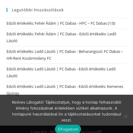
Legutóbbi Hozzászólások
Edzői értékelés: Fehér Ádám | FC Dabas
-
HFC – FC Dabas (1:0)
Edzői értékelés: Fehér Ádám | FC Dabas
-
Edzői értékelés: Ledő
László
Edzői értékelés: Ledő László | FC Dabas
-
Beharangozó: FC Dabas –
HR-Rent Kozármisleny FC
Edzői értékelés: Ledő László | FC Dabas
-
Edzői értékelés: Ledő
László
Edzői értékelés: Ledő László | FC Dabas
-
Edzői értékelés: Kemenes
György
Kedves Látogató! Tájékoztatjuk, hogy a honlap felhasználói
élmény fokozásának érdekében sütiket alkalmazunk. A
honlapunk használatával ön a tájékoztatásunkat tudomásul
veszi.
Elfogadom
Copyright - WordPress Theme by OceanWP