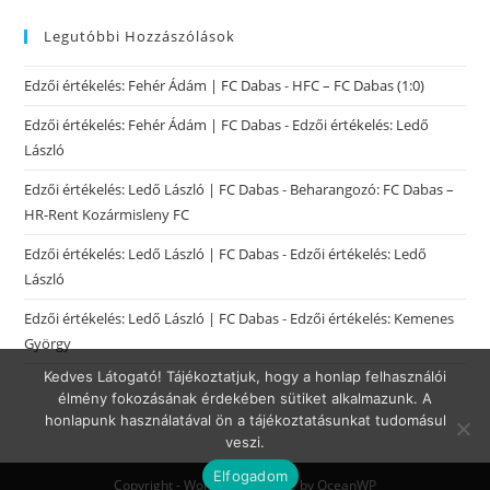
Legutóbbi Hozzászólások
Edzői értékelés: Fehér Ádám | FC Dabas
-
HFC – FC Dabas (1:0)
Edzői értékelés: Fehér Ádám | FC Dabas
-
Edzői értékelés: Ledő
László
Edzői értékelés: Ledő László | FC Dabas
-
Beharangozó: FC Dabas –
HR-Rent Kozármisleny FC
Edzői értékelés: Ledő László | FC Dabas
-
Edzői értékelés: Ledő
László
Edzői értékelés: Ledő László | FC Dabas
-
Edzői értékelés: Kemenes
György
Kedves Látogató! Tájékoztatjuk, hogy a honlap felhasználói
élmény fokozásának érdekében sütiket alkalmazunk. A
honlapunk használatával ön a tájékoztatásunkat tudomásul
veszi.
Elfogadom
Copyright - WordPress Theme by OceanWP