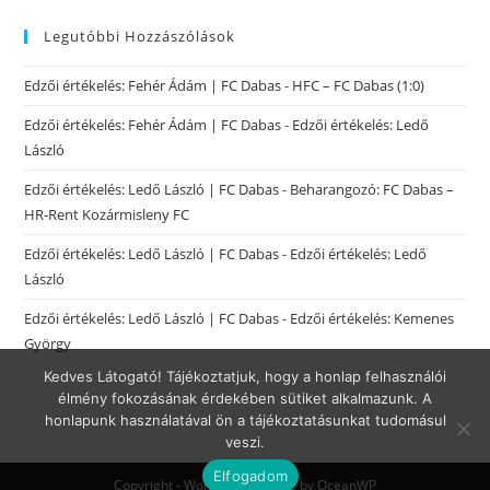
Legutóbbi Hozzászólások
Edzői értékelés: Fehér Ádám | FC Dabas
-
HFC – FC Dabas (1:0)
Edzői értékelés: Fehér Ádám | FC Dabas
-
Edzői értékelés: Ledő
László
Edzői értékelés: Ledő László | FC Dabas
-
Beharangozó: FC Dabas –
HR-Rent Kozármisleny FC
Edzői értékelés: Ledő László | FC Dabas
-
Edzői értékelés: Ledő
László
Edzői értékelés: Ledő László | FC Dabas
-
Edzői értékelés: Kemenes
György
Kedves Látogató! Tájékoztatjuk, hogy a honlap felhasználói
élmény fokozásának érdekében sütiket alkalmazunk. A
honlapunk használatával ön a tájékoztatásunkat tudomásul
veszi.
Elfogadom
Copyright - WordPress Theme by OceanWP