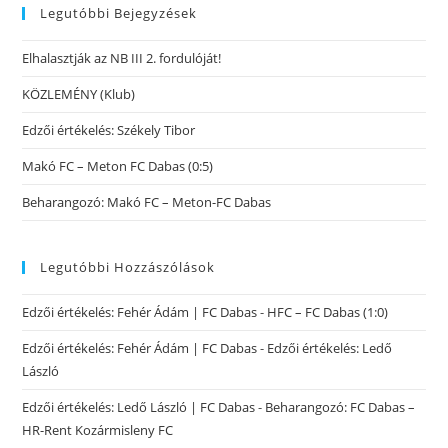
Legutóbbi Bejegyzések
Elhalasztják az NB III 2. fordulóját!
KÖZLEMÉNY (Klub)
Edzői értékelés: Székely Tibor
Makó FC – Meton FC Dabas (0:5)
Beharangozó: Makó FC – Meton-FC Dabas
Legutóbbi Hozzászólások
Edzői értékelés: Fehér Ádám | FC Dabas
-
HFC – FC Dabas (1:0)
Edzői értékelés: Fehér Ádám | FC Dabas
-
Edzői értékelés: Ledő
László
Edzői értékelés: Ledő László | FC Dabas
-
Beharangozó: FC Dabas –
HR-Rent Kozármisleny FC