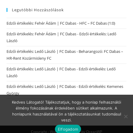
Legutóbbi Hozzászólások
Edzői értékelés: Fehér Ádám | FC Dabas
-
HFC – FC Dabas (1:0)
Edzői értékelés: Fehér Ádám | FC Dabas
-
Edzői értékelés: Ledő
László
Edzői értékelés: Ledő László | FC Dabas
-
Beharangozó: FC Dabas –
HR-Rent Kozármisleny FC
Edzői értékelés: Ledő László | FC Dabas
-
Edzői értékelés: Ledő
László
Edzői értékelés: Ledő László | FC Dabas
-
Edzői értékelés: Kemenes
György
Kedves Látogató! Tájékoztatjuk, hogy a honlap felhasználói
élmény fokozásának érdekében sütiket alkalmazunk. A
honlapunk használatával ön a tájékoztatásunkat tudomásul
veszi.
Elfogadom
Copyright - WordPress Theme by OceanWP