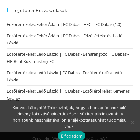
Legutóbbi Hozzászólások
Edzői értékelés: Fehér Ádám | FC Dabas
-
HFC – FC Dabas (1:0)
Edzői értékelés: Fehér Ádám | FC Dabas
-
Edzői értékelés: Ledő
László
Edzői értékelés: Ledő László | FC Dabas
-
Beharangozó: FC Dabas –
HR-Rent Kozármisleny FC
Edzői értékelés: Ledő László | FC Dabas
-
Edzői értékelés: Ledő
László
Edzői értékelés: Ledő László | FC Dabas
-
Edzői értékelés: Kemenes
György
Kedves Látogató! Tájékoztatjuk, hogy a honlap felhasználói
élmény fokozásának érdekében sütiket alkalmazunk. A
honlapunk használatával ön a tájékoztatásunkat tudomásul
veszi.
Elfogadom
Copyright - WordPress Theme by OceanWP