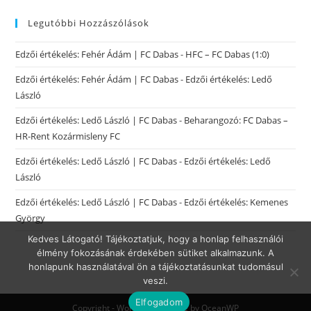
Legutóbbi Hozzászólások
Edzői értékelés: Fehér Ádám | FC Dabas
-
HFC – FC Dabas (1:0)
Edzői értékelés: Fehér Ádám | FC Dabas
-
Edzői értékelés: Ledő
László
Edzői értékelés: Ledő László | FC Dabas
-
Beharangozó: FC Dabas –
HR-Rent Kozármisleny FC
Edzői értékelés: Ledő László | FC Dabas
-
Edzői értékelés: Ledő
László
Edzői értékelés: Ledő László | FC Dabas
-
Edzői értékelés: Kemenes
György
Kedves Látogató! Tájékoztatjuk, hogy a honlap felhasználói
élmény fokozásának érdekében sütiket alkalmazunk. A
honlapunk használatával ön a tájékoztatásunkat tudomásul
veszi.
Elfogadom
Copyright - WordPress Theme by OceanWP