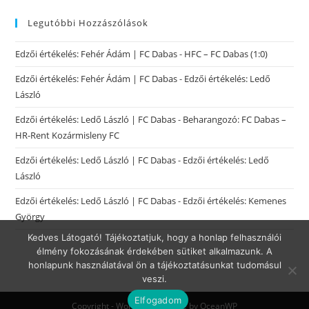
Legutóbbi Hozzászólások
Edzői értékelés: Fehér Ádám | FC Dabas
-
HFC – FC Dabas (1:0)
Edzői értékelés: Fehér Ádám | FC Dabas
-
Edzői értékelés: Ledő
László
Edzői értékelés: Ledő László | FC Dabas
-
Beharangozó: FC Dabas –
HR-Rent Kozármisleny FC
Edzői értékelés: Ledő László | FC Dabas
-
Edzői értékelés: Ledő
László
Edzői értékelés: Ledő László | FC Dabas
-
Edzői értékelés: Kemenes
György
Kedves Látogató! Tájékoztatjuk, hogy a honlap felhasználói
élmény fokozásának érdekében sütiket alkalmazunk. A
honlapunk használatával ön a tájékoztatásunkat tudomásul
veszi.
Elfogadom
Copyright - WordPress Theme by OceanWP