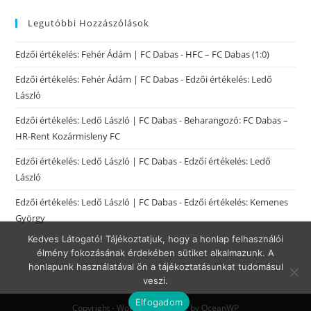
Legutóbbi Hozzászólások
Edzői értékelés: Fehér Ádám | FC Dabas
-
HFC – FC Dabas (1:0)
Edzői értékelés: Fehér Ádám | FC Dabas
-
Edzői értékelés: Ledő
László
Edzői értékelés: Ledő László | FC Dabas
-
Beharangozó: FC Dabas –
HR-Rent Kozármisleny FC
Edzői értékelés: Ledő László | FC Dabas
-
Edzői értékelés: Ledő
László
Edzői értékelés: Ledő László | FC Dabas
-
Edzői értékelés: Kemenes
György
Kedves Látogató! Tájékoztatjuk, hogy a honlap felhasználói
élmény fokozásának érdekében sütiket alkalmazunk. A
honlapunk használatával ön a tájékoztatásunkat tudomásul
veszi.
Elfogadom
Copyright - WordPress Theme by OceanWP