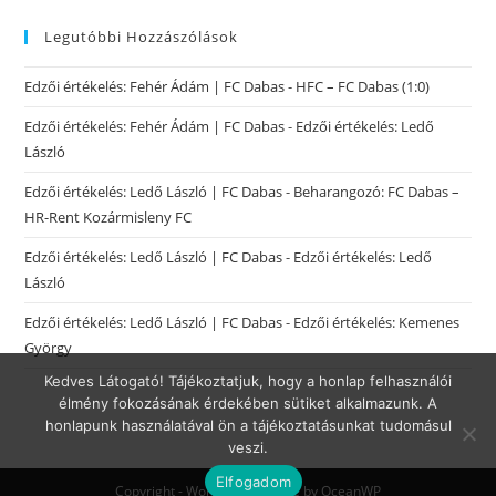
Legutóbbi Hozzászólások
Edzői értékelés: Fehér Ádám | FC Dabas
-
HFC – FC Dabas (1:0)
Edzői értékelés: Fehér Ádám | FC Dabas
-
Edzői értékelés: Ledő
László
Edzői értékelés: Ledő László | FC Dabas
-
Beharangozó: FC Dabas –
HR-Rent Kozármisleny FC
Edzői értékelés: Ledő László | FC Dabas
-
Edzői értékelés: Ledő
László
Edzői értékelés: Ledő László | FC Dabas
-
Edzői értékelés: Kemenes
György
Kedves Látogató! Tájékoztatjuk, hogy a honlap felhasználói
élmény fokozásának érdekében sütiket alkalmazunk. A
honlapunk használatával ön a tájékoztatásunkat tudomásul
veszi.
Elfogadom
Copyright - WordPress Theme by OceanWP