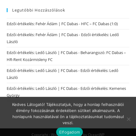
Legutóbbi Hozzászólások
Edzői értékelés: Fehér Ádám | FC Dabas
-
HFC – FC Dabas (1:0)
Edzői értékelés: Fehér Ádám | FC Dabas
-
Edzői értékelés: Ledő
László
Edzői értékelés: Ledő László | FC Dabas
-
Beharangozó: FC Dabas –
HR-Rent Kozármisleny FC
Edzői értékelés: Ledő László | FC Dabas
-
Edzői értékelés: Ledő
László
Edzői értékelés: Ledő László | FC Dabas
-
Edzői értékelés: Kemenes
György
Kedves Látogató! Tájékoztatjuk, hogy a honlap felhasználói
élmény fokozásának érdekében sütiket alkalmazunk. A
honlapunk használatával ön a tájékoztatásunkat tudomásul
veszi.
Elfogadom
Copyright - WordPress Theme by OceanWP