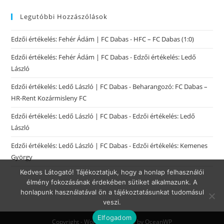
Legutóbbi Hozzászólások
Edzői értékelés: Fehér Ádám | FC Dabas
-
HFC – FC Dabas (1:0)
Edzői értékelés: Fehér Ádám | FC Dabas
-
Edzői értékelés: Ledő
László
Edzői értékelés: Ledő László | FC Dabas
-
Beharangozó: FC Dabas –
HR-Rent Kozármisleny FC
Edzői értékelés: Ledő László | FC Dabas
-
Edzői értékelés: Ledő
László
Edzői értékelés: Ledő László | FC Dabas
-
Edzői értékelés: Kemenes
György
Kedves Látogató! Tájékoztatjuk, hogy a honlap felhasználói
élmény fokozásának érdekében sütiket alkalmazunk. A
honlapunk használatával ön a tájékoztatásunkat tudomásul
veszi.
Elfogadom
Copyright - WordPress Theme by OceanWP