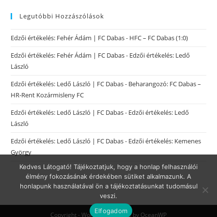
Legutóbbi Hozzászólások
Edzői értékelés: Fehér Ádám | FC Dabas
-
HFC – FC Dabas (1:0)
Edzői értékelés: Fehér Ádám | FC Dabas
-
Edzői értékelés: Ledő
László
Edzői értékelés: Ledő László | FC Dabas
-
Beharangozó: FC Dabas –
HR-Rent Kozármisleny FC
Edzői értékelés: Ledő László | FC Dabas
-
Edzői értékelés: Ledő
László
Edzői értékelés: Ledő László | FC Dabas
-
Edzői értékelés: Kemenes
György
Kedves Látogató! Tájékoztatjuk, hogy a honlap felhasználói
élmény fokozásának érdekében sütiket alkalmazunk. A
honlapunk használatával ön a tájékoztatásunkat tudomásul
veszi.
Elfogadom
Copyright - WordPress Theme by OceanWP