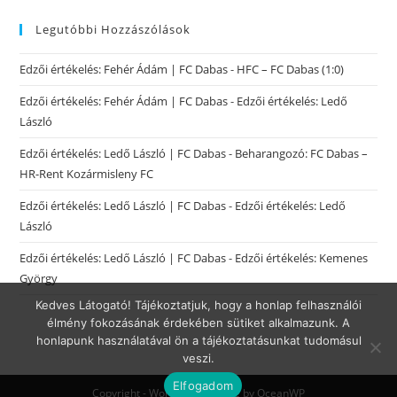
Legutóbbi Hozzászólások
Edzői értékelés: Fehér Ádám | FC Dabas
-
HFC – FC Dabas (1:0)
Edzői értékelés: Fehér Ádám | FC Dabas
-
Edzői értékelés: Ledő
László
Edzői értékelés: Ledő László | FC Dabas
-
Beharangozó: FC Dabas –
HR-Rent Kozármisleny FC
Edzői értékelés: Ledő László | FC Dabas
-
Edzői értékelés: Ledő
László
Edzői értékelés: Ledő László | FC Dabas
-
Edzői értékelés: Kemenes
György
Kedves Látogató! Tájékoztatjuk, hogy a honlap felhasználói
élmény fokozásának érdekében sütiket alkalmazunk. A
honlapunk használatával ön a tájékoztatásunkat tudomásul
veszi.
Elfogadom
Copyright - WordPress Theme by OceanWP