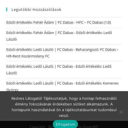
Legutóbbi Hozzászólások
Edzői értékelés: Fehér Ádám | FC Dabas
-
HFC – FC Dabas (1:0)
Edzői értékelés: Fehér Ádám | FC Dabas
-
Edzői értékelés: Ledő
László
Edzői értékelés: Ledő László | FC Dabas
-
Beharangozó: FC Dabas –
HR-Rent Kozármisleny FC
Edzői értékelés: Ledő László | FC Dabas
-
Edzői értékelés: Ledő
László
Edzői értékelés: Ledő László | FC Dabas
-
Edzői értékelés: Kemenes
György
Kedves Látogató! Tájékoztatjuk, hogy a honlap felhasználói
élmény fokozásának érdekében sütiket alkalmazunk. A
honlapunk használatával ön a tájékoztatásunkat tudomásul
veszi.
Elfogadom
Copyright - WordPress Theme by OceanWP