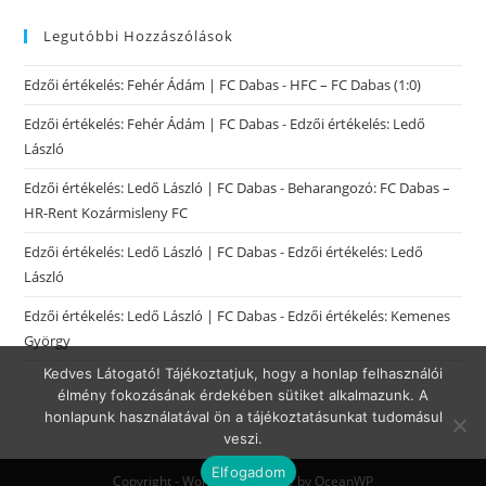
Legutóbbi Hozzászólások
Edzői értékelés: Fehér Ádám | FC Dabas
-
HFC – FC Dabas (1:0)
Edzői értékelés: Fehér Ádám | FC Dabas
-
Edzői értékelés: Ledő
László
Edzői értékelés: Ledő László | FC Dabas
-
Beharangozó: FC Dabas –
HR-Rent Kozármisleny FC
Edzői értékelés: Ledő László | FC Dabas
-
Edzői értékelés: Ledő
László
Edzői értékelés: Ledő László | FC Dabas
-
Edzői értékelés: Kemenes
György
Kedves Látogató! Tájékoztatjuk, hogy a honlap felhasználói
élmény fokozásának érdekében sütiket alkalmazunk. A
honlapunk használatával ön a tájékoztatásunkat tudomásul
veszi.
Elfogadom
Copyright - WordPress Theme by OceanWP