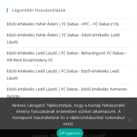
Legutóbbi Hozzászólások
Edzői értékelés: Fehér Ádám | FC Dabas
-
HFC – FC Dabas (1:0)
Edzői értékelés: Fehér Ádám | FC Dabas
-
Edzői értékelés: Ledő
László
Edzői értékelés: Ledő László | FC Dabas
-
Beharangozó: FC Dabas –
HR-Rent Kozármisleny FC
Edzői értékelés: Ledő László | FC Dabas
-
Edzői értékelés: Ledő
László
Edzői értékelés: Ledő László | FC Dabas
-
Edzői értékelés: Kemenes
György
Kedves Látogató! Tájékoztatjuk, hogy a honlap felhasználói
élmény fokozásának érdekében sütiket alkalmazunk. A
honlapunk használatával ön a tájékoztatásunkat tudomásul
veszi.
Elfogadom
Copyright - WordPress Theme by OceanWP