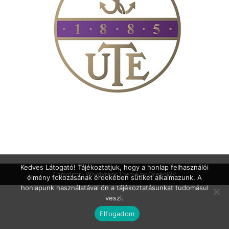
Kedves Látogató! Tájékoztatjuk, hogy a honlap felhasználói
Copyright - WordPress Theme by OceanWP
élmény fokozásának érdekében sütiket alkalmazunk. A
honlapunk használatával ön a tájékoztatásunkat tudomásul
veszi.
Elfogadom