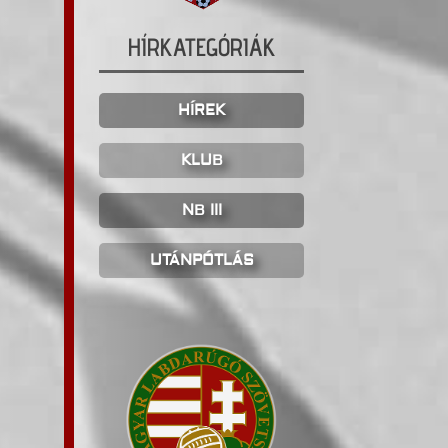
HÍRKATEGÓRIÁK
HÍREK
KLUB
NB III
UTÁNPÓTLÁS