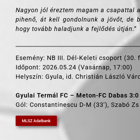
Nagyon jól éreztem magam a csapattal az
pihenő, át kell gondolnunk a jövőt, de
hogy tovább haladjunk a fejlődés útján.”
Esemény: NB III. Dél-Keleti csoport (30. 
Időpont: 2026.05.24 (Vasárnap, 17:00)
Helyszín: Gyula, id. Christián László Vár
Gyulai Termál FC – Meton-FC Dabas 3:0 
Gól: Constantinescu D-M (33′), Szabó Zs (6
MLSZ Adatbank