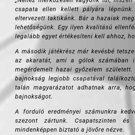
„
Nehéz mérkőzésen vagyunk túl, hiszen
csapata ellen kellett pályára lépnünk
eltervezett taktikánk. Bár a hazaiak meg
lehetőségünk. Egy ilyen kvalitású ellen
legalább egyet értékesíteni kell ahhoz, 
A második játékrész már kevésbé tetszet
az akaratát, ami a gólok számában i
megérdemelt hazai győzelem született.
bajnokság legjobb csapatával találkozt
talán magyarázatot adhatnak arra, ho
bajnokságot.
A forduló eredményei számunkra kedve
szezont zártunk. Csapatszinten és 
mindenképpen biztató a jövőre nézve.