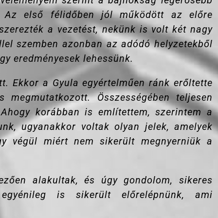
 véleményem szerint a bajnokság legerősebb
. Az első félidőben jól működött az előre
szerezték a vezetést, nekünk is volt két nagy
féllel szemben azonban az adódó helyzetekből
hogy eredményesek lehessünk.
t. Ekkor a Gyula egyértelműen ránk erőltette
s megmutatkozott. Összességében teljesen
 Ahogy korábban is említettem, szerintem a
unk, ugyanakkor voltak olyan jelek, amelyek
gy végül miért nem sikerült megnyerniük a
zően alakultak, és úgy gondolom, sikeres
egyénileg is sikerült előrelépnünk, ami