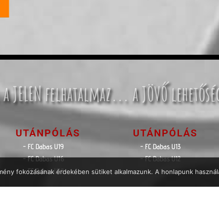
 a JELEN felhatalmaz... a JÖVŐ lehetősé
UTÁNPÓLÁS
UTÁNPÓLÁS
- FC Dabas U19
- FC Dabas U13
- FC Dabas U16
- FC Dabas U12
- FC Dabas U14
élmény fokozásának érdekében sütiket alkalmazunk. A honlapunk használa