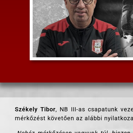
Székely Tibor
, NB III-as csapatunk vez
mérkőzést követően az alábbi nyilatkoza