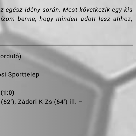
 egész idény során. Most következik egy kis
 bízom benne, hogy minden adott lesz ahhoz,
forduló)
osi Sporttelep
(1:0)
2′), Zádori K Zs (64′) ill. –