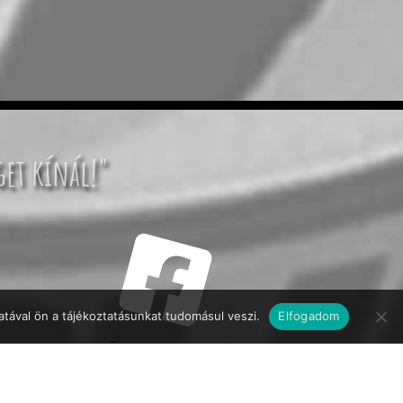
get kínál!"
tával ön a tájékoztatásunkat tudomásul veszi.
Elfogadom
KÖVESSEN MINKET!