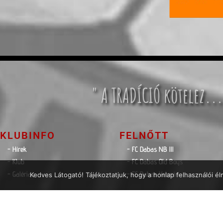
" A TRADÍCIÓ kötelez...
KLUBINFO
FELNŐTT
- Hírek
- FC Dabas NB lll
- Klub
- FC Dabas Old Boys
- Galéria
- FC Dabas Veterán
Kedves Látogató! Tájékoztatjuk, hogy a honlap felhasználói 
HAJRÁ