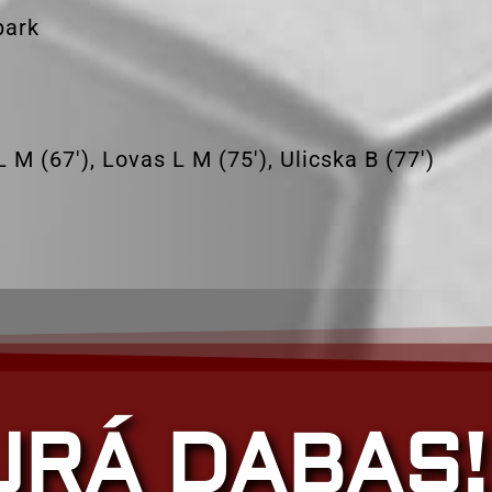
park
L M (67′), Lovas L M (75′), Ulicska B (77′)
JRÁ DABAS!