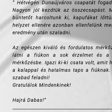
” Hétvégén Dunaújváros csapatát fogad
Nagyon jól kezdtük az összecsapást. M
büntetőt harcoltunk ki, kapufákat lőtt
helyzet ellenére azonban ellenfelünk me
eredmény után szaladni.
Az egészen kiváló és fordulatos mérkőz
látni a fiúkon a sok érzelmet és a 
mérkőzésbe. Igazi ki-ki csata volt, ami
a kalappal és hatalmas taps a fiúknak
szabad feladni!
Gratulálok Mindenkinek!
Hajrá Dabas!”