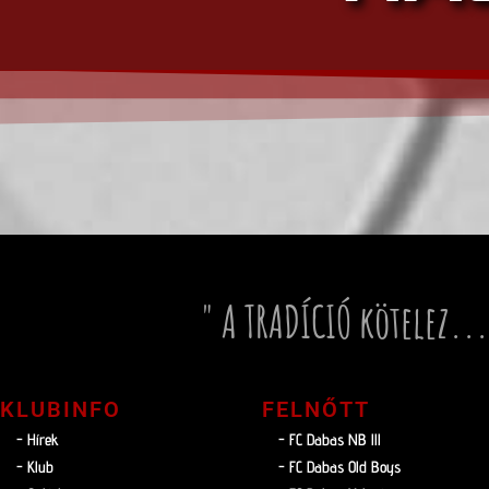
" A TRADÍCIÓ kötelez...
KLUBINFO
FELNŐTT
- Hírek
- FC Dabas NB lll
- Klub
- FC Dabas Old Boys