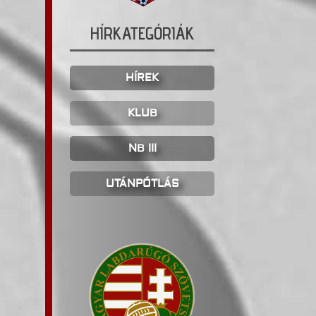
HÍRKATEGÓRIÁK
HÍREK
KLUB
NB III
UTÁNPÓTLÁS