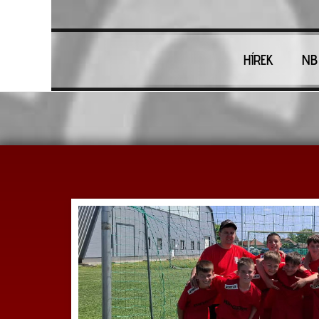
HÍREK
NB 