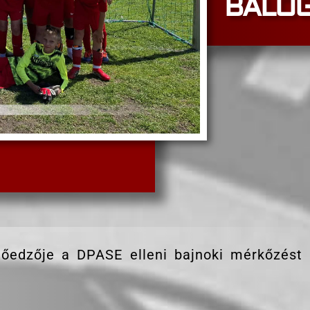
BALO
tőedzője a DPASE elleni bajnoki mérkőzést