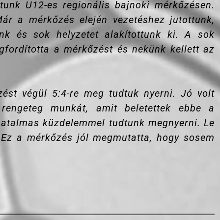
tunk U12-es regionális bajnoki mérkőzésen.
ár a mérkőzés elején vezetéshez jutottunk,
ünk és sok helyzetet alakítottunk ki. A sok
gfordította a mérkőzést és nekünk kellett az
ést végül 5:4-re meg tudtuk nyerni. Jó volt
rengeteg munkát, amit beletettek ebbe a
t hatalmas küzdelemmel tudtunk megnyerni. Le
. Ez a mérkőzés jól megmutatta, hogy sosem