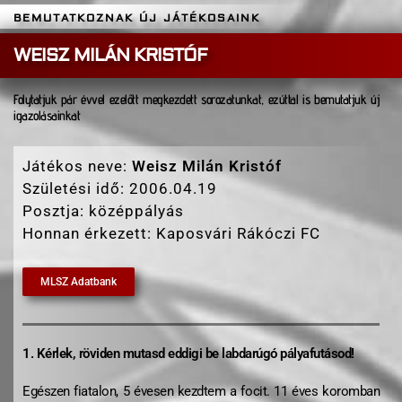
BEMUTATKOZNAK ÚJ JÁTÉKOSAINK
WEISZ MILÁN KRISTÓF
Folytatjuk pár évvel ezelőtt megkezdett sorozatunkat, ezúttal is bemutatjuk új
igazolásainkat
Játékos neve:
Weisz Milán Kristóf
Születési idő: 2006.04.19
Posztja: középpályás
Honnan érkezett: Kaposvári Rákóczi FC
MLSZ Adatbank
1. Kérlek, röviden mutasd eddigi be labdarúgó pályafutásod!
Egészen fiatalon, 5 évesen kezdtem a focit. 11 éves koromban