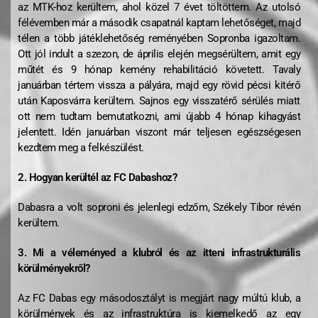
az MTK-hoz kerültem, ahol közel 7 évet töltöttem. Az utolsó
félévemben már a második csapatnál kaptam lehetőséget, majd
télen a több játéklehetőség reményében Sopronba igazoltam.
Ott jól indult a szezon, de április elején megsérültem, amit egy
műtét és 9 hónap kemény rehabilitáció követett. Tavaly
januárban tértem vissza a pályára, majd egy rövid pécsi kitérő
után Kaposvárra kerültem. Sajnos egy visszatérő sérülés miatt
ott nem tudtam bemutatkozni, ami újabb 4 hónap kihagyást
jelentett. Idén januárban viszont már teljesen egészségesen
kezdtem meg a felkészülést.
2. Hogyan kerültél az FC Dabashoz?
Dabasra a volt soproni és jelenlegi edzőm, Székely Tibor révén
kerültem.
3. Mi a véleményed a klubról és az itteni infrastrukturális
körülményekről?
Az FC Dabas egy másodosztályt is megjárt nagy múltú klub, a
körülmények és az infrastruktúra is kiemelkedő az egy