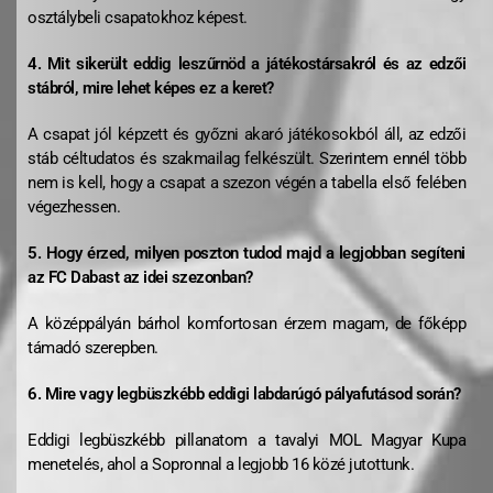
osztálybeli csapatokhoz képest.
4. Mit sikerült eddig leszűrnöd a játékostársakról és az edzői
stábról, mire lehet képes ez a keret?
A csapat jól képzett és győzni akaró játékosokból áll, az edzői
stáb céltudatos és szakmailag felkészült. Szerintem ennél több
nem is kell, hogy a csapat a szezon végén a tabella első felében
végezhessen.
5. Hogy érzed, milyen poszton tudod majd a legjobban segíteni
az FC Dabast az idei szezonban?
A középpályán bárhol komfortosan érzem magam, de főképp
támadó szerepben.
6.
Mire vagy legbüszkébb eddigi labdarúgó pályafutásod során?
Eddigi legbüszkébb pillanatom a tavalyi MOL Magyar Kupa
menetelés, ahol a Sopronnal a legjobb 16 közé jutottunk.