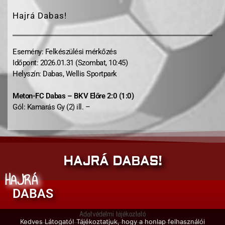
Hajrá Dabas!
Esemény: Felkészülési mérkőzés
Időpont: 2026.01.31 (Szombat, 10:45)
Helyszín: Dabas, Wellis Sportpark
Meton-FC Dabas – BKV Előre 2:0 (1:0)
Gól: Kamarás Gy (2) ill. –
HAJRÁ DABAS!
HAJRÁ
DABAS
Adatvédelmi tájékoztató
Kedves Látogató! Tájékoztatjuk, hogy a honlap felhasználói