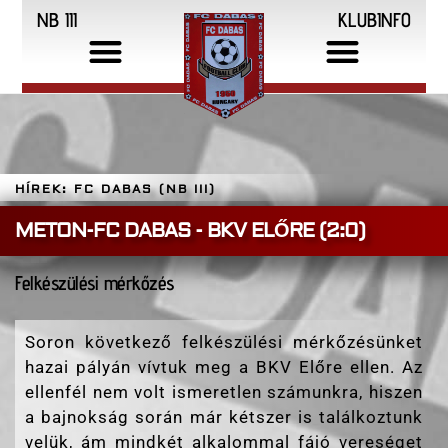
NB III
KLUBINFO
HÍREK: FC DABAS (NB III)
METON-FC DABAS - BKV ELŐRE (2:0)
Felkészülési mérkőzés
Soron következő felkészülési mérkőzésünket
hazai pályán vívtuk meg a BKV Előre ellen. Az
ellenfél nem volt ismeretlen számunkra, hiszen
a bajnokság során már kétszer is találkoztunk
velük, ám mindkét alkalommal fájó vereséget