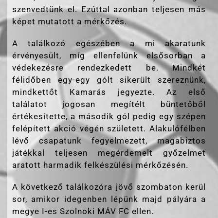
szenvedtünk el. Ezúttal azonban teljesen más
képet mutatott a mérkőzés.
A találkozó egészében a mi akaratunk
érvényesült, míg ellenfelünk elsősorban a
védekezésre rendezkedett be. Mindkét
félidőben egy-egy gólt sikerült szereznünk,
mindkettőt Kamarás jegyezte. Az első
találatot jogosan megítélt büntetőből
értékesítette, a második gól pedig egy szépen
felépített akció végén született. Alakulófélben
lévő csapatunk fegyelmezett, magabiztos
játékkal teljesen megérdemelt győzelmet
aratott harmadik felkészülési mérkőzésén.
A következő találkozóra jövő szombaton kerül
sor, amikor idegenben lépünk majd pályára a
megye I-es Szolnoki MÁV FC ellen.