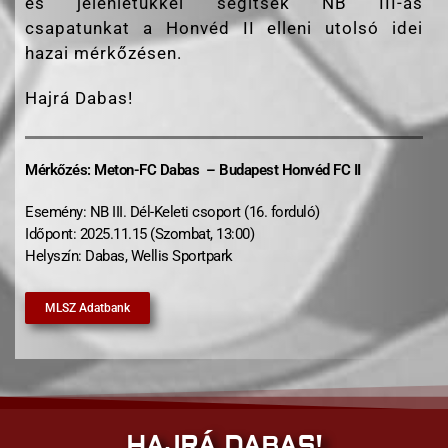
és jelenlétükkel segítsék NB III-as
csapatunkat a Honvéd II elleni utolsó idei
hazai mérkőzésen.
Hajrá Dabas!
Mérkőzés: Meton-FC Dabas – Budapest Honvéd FC II
Esemény: NB III. Dél-Keleti csoport (16. forduló)
Időpont: 2025.11.15 (Szombat, 13:00)
Helyszín: Dabas, Wellis Sportpark
MLSZ Adatbank
HAJRÁ DABAS!