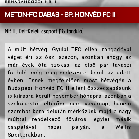
BEHARANGOZÓ: NB III
METON-FC DABAS - BP. HONVÉD FC II
NB III. Dél-Keleti csoport (16. forduló)
A múlt hétvégi Gyulai TFC elleni rangadóval
véget ért az őszi szezon, azonban ahogy az
már évek óta szokás, az első pár tavaszi
forduló még megrendezésre kerül az adott
évben. Ennek megfelelően most hétvégén a
Budapest Honvéd FC II elleni összecsapásunk
is kiírásra került november hónapra, azonban a
szokásostól eltérően nem vasárnap, hanem
szombat kora délután mérkőzünk majd a nagy
múlttal rendelkező fővárosi egylet másik
csapatával hazai pályán, a Wellis
Sportprakban.