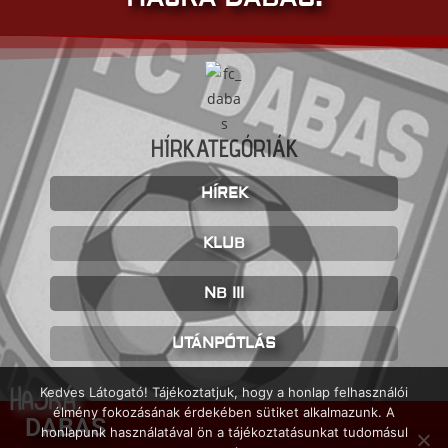
HÍRKATEGÓRIÁK
HÍREK
KLUB
NB III
UTÁNPÓTLÁS
HAJRÁ
Kedves Látogató! Tájékoztatjuk, hogy a honlap felhasználói
élmény fokozásának érdekében sütiket alkalmazunk. A
DABAS
honlapunk használatával ön a tájékoztatásunkat tudomásul