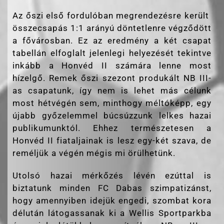
Az őszi első fordulóban megrendezésre került
összecsapás 1:1 arányú döntetlenre végződött
a fővárosban. Ez az eredmény a két csapat
tabellán elfoglalt jelenlegi helyezését tekintve
inkább a Honvéd II számára lenne most
hízelgő. Remek őszi szezont produkált NB III-
as csapatunk, így nem is lehet más célunk
most hétvégén sem, minthogy méltóképp, egy
újabb győzelemmel búcsúzzunk lelkes hazai
publikumunktól. Ehhez természetesen a
Honvéd II fiataljainak is lesz egy-két szava, de
reméljük a végén mégis mi örülhetünk.
Utolsó hazai mérkőzés lévén ezúttal is
biztatunk minden FC Dabas szimpatizánst,
hogy amennyiben idejük engedi, szombat kora
délután látogassanak ki a Wellis Sportparkba