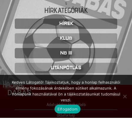
HÍRKATEGÓRIÁK
HÍREK
KLUB
NB III
UTÁNPÓTLÁS
HAJRÁ
Kedves Látogató! Tájékoztatjuk, hogy a honlap felhasználói
élmény fokozásának érdekében sütiket alkalmazunk. A
DABAS
honlapunk használatával ön a tájékoztatásunkat tudomásul
veszi.
Adatvédelmi tájékoztató
Elfogadom
Oldaltérkép
Impresszum