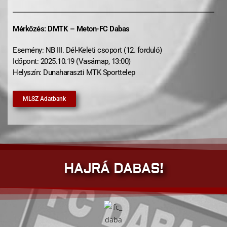
Mérkőzés: DMTK – Meton-FC Dabas
Esemény: NB III. Dél-Keleti csoport (12. forduló)
Időpont: 2025.10.19 (Vasárnap, 13:00)
Helyszín: Dunaharaszti MTK Sporttelep
MLSZ Adatbank
HAJRÁ DABAS!