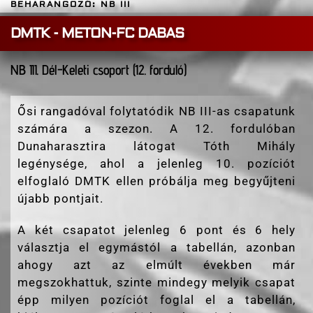
BEHARANGOZÓ: NB III
DMTK - METON-FC DABAS
NB III. Dél-Keleti csoport (12. forduló)
Ősi rangadóval folytatódik NB III-as csapatunk
számára a szezon. A 12. fordulóban
Dunaharasztira látogat Tóth Mihály
legénysége, ahol a jelenleg 10. pozíciót
elfoglaló DMTK ellen próbálja meg begyűjteni
újabb pontjait.
A két csapatot jelenleg 6 pont és 6 hely
választja el egymástól a tabellán, azonban
ahogy azt az elmúlt években már
megszokhattuk, szinte mindegy melyik csapat
épp milyen pozíciót foglal el a tabellán,