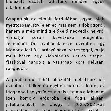
kiélezett csatát láthatunk minden egyes
alkalommal.
Csapatunk az elmúlt fordulóban ugyan picit
megtorpant, így jelenleg már nem a dobogóról,
hanem a még mindig előkelő negyedik helyről
várhatja soron következő idegenbeli
fellépését. Ősi riválisunk ezzel szemben egy
Monor elleni 3:1 arányú hazai vereséggel, majd
múlt héten egy kiábrándító 6:1-es csepeli
fiaskóval hangolt a vasárnap kora délutáni
rangadóra.
A papírforma tehát abszolút mellettünk áll,
azonban a lelkes és egyben harcos ellenfél, az
idegenbeli helyszín és a pálya talaja alighanem
igen komoly erőpróba elé fogja állítani
játékosainkat, de ahogy a 2025/2026-os
szezonban azt már megmutattuk, ezzel a