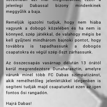
jelenlegi Dabassal bizony mindenkinek
meggyűlik a baja.
Reméljük igazolni tudjuk, hogy nem hiába
vagyunk a dobogó közelében és ha nem is
könnyed, szép játékkal, de valahogy mégis be
kell gyűjteni mindhárom bajnoki pontot, hogy
továbbra is tapadhassunk a dobogós
csapatokra és végül szép őszt zárhassunk.
Az összecsapás vasárnap délután 13 órától
kerül megrendezésre Dunaharasztin, amelyre
várunk minél több FC Dabas szimpatizánst,
akik remélhetőleg jelenlétükkel idegenben is
segíteni tudják majd csapatunkat ezen az igen
fontos ősi rangadón.
Hajrá Dabas!