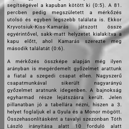
segítségével a kapuban kötött ki (0:5). A 81.
percben pedig megszületett a mérkőzés
utolsó és egyben legszebb találata is. Ekkor
Kryvotsiuk-Kiss-Kamarás játszott össze
egyérintővel, sakk-matt helyzetet kialakítva a
kapu előtt, ahol Kamarás szerezte meg
második találatát (0:6).
A mérkőzés összképe alapján még ilyen
arányban is megérdemelt győzelmet arattunk
a fiatal a szegedi csapat ellen. Nagyszerű
csapatmunkával sikerült nagyarányú
győzelmet aratnunk idegenben. A bajnokság
egyharmad része lejátszásra került. Jelen
pillanatban jó a tabellára nézni, hiszen a 3.
helyet foglaljuk el a Gyula és a Monor mögött.
Összehasonlításként a tavalyi szezonban Tóth
László irányítása alatt 10 forduló alatt