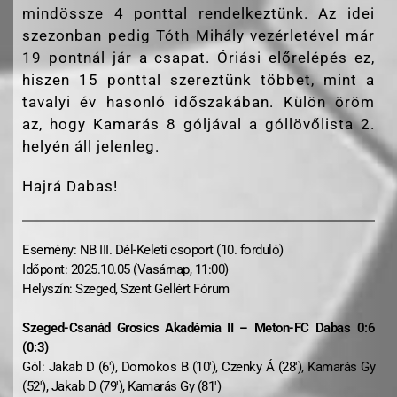
mindössze 4 ponttal rendelkeztünk. Az idei
szezonban pedig Tóth Mihály vezérletével már
19 pontnál jár a csapat. Óriási előrelépés ez,
hiszen 15 ponttal szereztünk többet, mint a
tavalyi év hasonló időszakában. Külön öröm
az, hogy Kamarás 8 góljával a góllövőlista 2.
helyén áll jelenleg.
Hajrá Dabas!
Esemény: NB III. Dél-Keleti csoport (10. forduló)
Időpont: 2025.10.05 (Vasárnap, 11:00)
Helyszín: Szeged, Szent Gellért Fórum
Szeged-Csanád Grosics Akadémia II – Meton-FC Dabas 0:6
(0:3)
Gól: Jakab D (6′), Domokos B (10′), Czenky Á (28′), Kamarás Gy
(52′), Jakab D (79′), Kamarás Gy (81′)