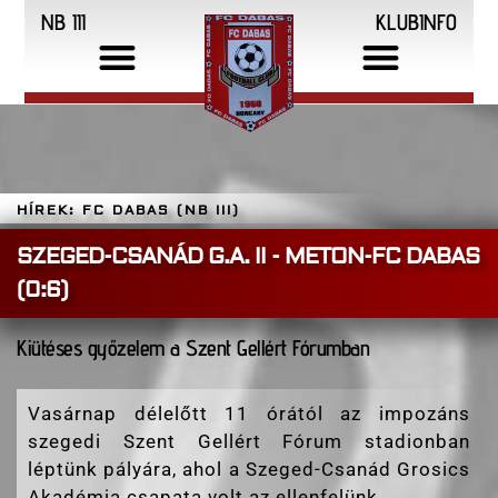
NB III
KLUBINFO
HÍREK: FC DABAS (NB III)
SZEGED-CSANÁD G.A. II - METON-FC DABAS
(0:6)
Kiütéses győzelem a Szent Gellért Fórumban
Vasárnap délelőtt 11 órától az impozáns
szegedi Szent Gellért Fórum stadionban
léptünk pályára, ahol a Szeged-Csanád Grosics
Akadémia csapata volt az ellenfelünk.