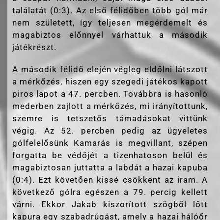
találatát (0:3). Az első félidőben több gól már
nem született, így teljesen megérdemelt és
magabiztos előnnyel várhattuk a második
játékrészt.
A második félidő elején végleg eldőlni látszott
a mérkőzés, hiszen egy szegedi játékos kapott
piros lapot a 47. percben. Továbbra is hasonló
mederben zajlott a mérkőzés, mi irányítottunk,
szemre is tetszetős támadásokat vittünk
végig. Az 52. percben pedig az ügyeletes
gólfelelősünk Kamarás is megvillant, szépen
forgatta be védőjét a tizenhatoson belül és
magabiztosan juttatta a labdát a hazai kapuba
(0:4). Ezt követően kissé csökkent az iram. A
következő gólra egészen a 79. percig kellett
várni. Ekkor Jakab kiszorított szögből lőtt
kapura egy szabadrúgást, amely a hazai hálóőr