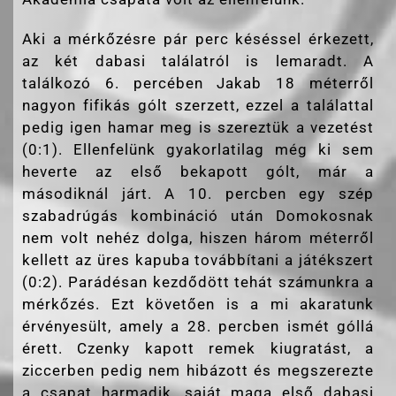
Aki a mérkőzésre pár perc késéssel érkezett,
az két dabasi találatról is lemaradt. A
találkozó 6. percében Jakab 18 méterről
nagyon fifikás gólt szerzett, ezzel a találattal
pedig igen hamar meg is szereztük a vezetést
(0:1). Ellenfelünk gyakorlatilag még ki sem
heverte az első bekapott gólt, már a
másodiknál járt. A 10. percben egy szép
szabadrúgás kombináció után Domokosnak
nem volt nehéz dolga, hiszen három méterről
kellett az üres kapuba továbbítani a játékszert
(0:2). Parádésan kezdődött tehát számunkra a
mérkőzés. Ezt követően is a mi akaratunk
érvényesült, amely a 28. percben ismét góllá
érett. Czenky kapott remek kiugratást, a
ziccerben pedig nem hibázott és megszerezte
a csapat harmadik, saját maga első dabasi