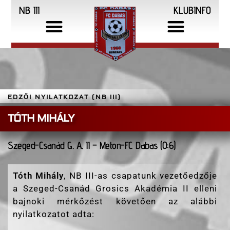
NB III
KLUBINFO
EDZŐI NYILATKOZAT (NB III)
TÓTH MIHÁLY
Szeged-Csanád G. A. II – Meton-FC Dabas (0:6)
Tóth Mihály
, NB III-as csapatunk vezetőedzője
a Szeged-Csanád Grosics Akadémia II elleni
bajnoki mérkőzést követően az alábbi
nyilatkozatot adta: