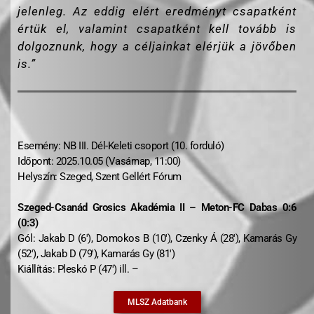
jelenleg. Az eddig elért eredményt csapatként
értük el, valamint csapatként kell tovább is
dolgoznunk, hogy a céljainkat elérjük a jövőben
is.”
Esemény: NB III. Dél-Keleti csoport (10. forduló)
Időpont: 2025.10.05 (Vasárnap, 11:00)
Helyszín: Szeged, Szent Gellért Fórum
Szeged-Csanád Grosics Akadémia II – Meton-FC Dabas 0:6
(0:3)
Gól: Jakab D (6′), Domokos B (10′), Czenky Á (28′), Kamarás Gy
(52′), Jakab D (79′), Kamarás Gy (81′)
Kiállítás: Pleskó P (47′) ill. –
MLSZ Adatbank