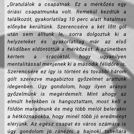
„Gratulálok a csapatnak. Ez a mérkőzés egy
óriási csapatmunka volt. Remekül kezdtük a
találkozót, gyakorlatilag 10 perc alatt hatalmas
előnybe kerültünk. Szerencsére a két lőtt gól
után sem álltunk le, sorra dolgoztuk ki a
helyzeteket és gyakorlatilag már az első
félidőben eldöntöttük a mérkőzést. A szünetben
kértem a srácoktól, hogy ugyanilyen
mentalitással menjenek ki a második félidőre is.
Szerencsére ez így is történt és további három
gólt szerezve magabiztos győzelmet arattunk
idegenben. Úgy gondolom, hogy ilyen arányú
győzelmünk is megérdemelt. Mint ahogy az
elmúlt hetekben is hangoztattam, most kell a
földön maradnunk és még több melót belerakni
a hétköznapokba, hogy minél több jó eredményt
elérjünk. Az egész csapat és város számára is
úgy gondolom jó ránézni a bajnoki tabellára