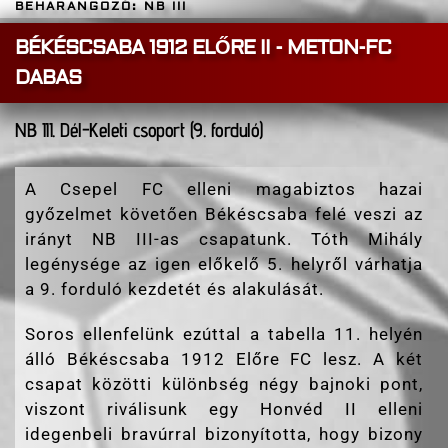
BEHARANGOZÓ: NB III
BÉKÉSCSABA 1912 ELŐRE II - METON-FC
DABAS
NB III. Dél-Keleti csoport (9. forduló)
A Csepel FC elleni magabiztos hazai
győzelmet követően Békéscsaba felé veszi az
irányt NB III-as csapatunk. Tóth Mihály
legénysége az igen előkelő 5. helyről várhatja
a 9. forduló kezdetét és alakulását.
Soros ellenfelünk ezúttal a tabella 11. helyén
álló Békéscsaba 1912 Előre FC lesz. A két
csapat közötti különbség négy bajnoki pont,
viszont riválisunk egy Honvéd II elleni
idegenbeli bravúrral bizonyította, hogy bizony