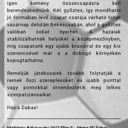
igen kemény összecsapásra kell
berendezkednünk. Két győztes, így mondhatni
jó formában lévő csapat csatája várható tehát
vasárnap délután Békéscsabán, ahol a győztes
valóban sokat nyerhet. A hazaiak
stabilizálhatnák helyüket a középmezőnyben,
míg csapatunk egy újabb bravúrral és egy kis
szerencsével már a a dobogó környékén
kopogtathatna.
Reméljük játékosaink tovább folytatják a
remek őszi szereplésüket és újabb ponttal
vagy pontokkal örvendeztetik meg lelkes
szimpatizánsaikat.
Hajrá Dabas!