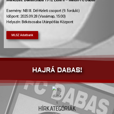
Mérkőzés: Békéscsaba 1912 Előre II – Meton-FC Dabas
Esemény: NB III. Dél-Keleti csoport (9. forduló)
Időpont: 2025.09.28 (Vasárnap, 15:00)
Helyszín: Békéscsaba Utánpótlás Központ
MLSZ Adatbank
HAJRÁ DABAS!
HÍRKATEGÓRIÁK