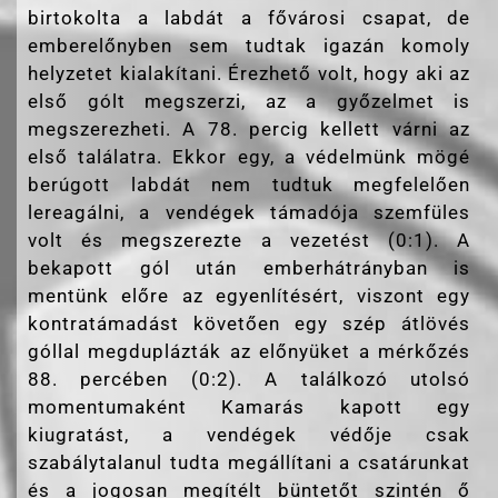
birtokolta a labdát a fővárosi csapat, de
emberelőnyben sem tudtak igazán komoly
helyzetet kialakítani. Érezhető volt, hogy aki az
első gólt megszerzi, az a győzelmet is
megszerezheti. A 78. percig kellett várni az
első találatra. Ekkor egy, a védelmünk mögé
berúgott labdát nem tudtuk megfelelően
lereagálni, a vendégek támadója szemfüles
volt és megszerezte a vezetést (0:1). A
bekapott gól után emberhátrányban is
mentünk előre az egyenlítésért, viszont egy
kontratámadást követően egy szép átlövés
góllal megduplázták az előnyüket a mérkőzés
88. percében (0:2). A találkozó utolsó
momentumaként Kamarás kapott egy
kiugratást, a vendégek védője csak
szabálytalanul tudta megállítani a csatárunkat
és a jogosan megítélt büntetőt szintén ő