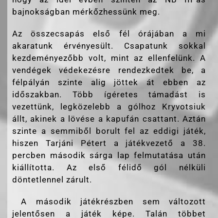
bajnokságban mérkőzhessünk meg.
Az összecsapás első fél órájában a mi
akaratunk érvényesült. Csapatunk sokkal
kezdeményezőbb volt, mint az ellenfelünk. A
vendégek védekezésre rendezkedtek be, a
félpályán szinte alig jöttek át ebben az
időszakban. Több ígéretes támadást is
vezettünk, legközelebb a gólhoz Kryvotsiuk
állt, akinek a lövése a kapufán csattant. Aztán
szinte a semmiből borult fel az eddigi játék,
hiszen Tarjáni Pétert a játékvezető a 38.
percben második sárga lap felmutatása után
kiállította. Az első félidő gól nélküli
döntetlennel zárult.
A második játékrészben sem változott
jelentősen a játék képe. Talán többet