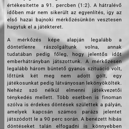
értékesítette a 91. percben (1:2). A hátralévő
időben már nem sikerült az egyenlítés, igy az
első hazai bajnoki mérkőzésünkön vesztesen
hagytuk el a játékteret.
A mérkőzés képe alapján legalább a
döntetlenre rászolgáltunk volna, annak
tudatában pedig főleg, hogy jelentős időt
emberhátrányban játszottunk. A mérkőzésen
legalább három büntető gyanús szituáció volt,
lőttünk két meg nem adott gólt, egy
játékosunkat pedig látványosan lekönyökölték.
Nehéz szó nélkül elmenni játékvezetői
ténykedés mellett. Több esetben is finoman
szólva is érdekes döntések születtek a pályán,
amelyek kapcsán számos parázs jelentet
játszódott le a 90 perc során. A benézett hibás
döntéseket talán elfogadni is könnyebben