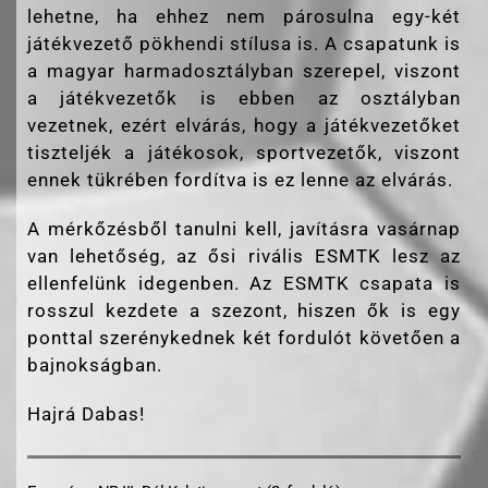
lehetne, ha ehhez nem párosulna egy-két
játékvezető pökhendi stílusa is. A csapatunk is
a magyar harmadosztályban szerepel, viszont
a játékvezetők is ebben az osztályban
vezetnek, ezért elvárás, hogy a játékvezetőket
tiszteljék a játékosok, sportvezetők, viszont
ennek tükrében fordítva is ez lenne az elvárás.
A mérkőzésből tanulni kell, javításra vasárnap
van lehetőség, az ősi rivális ESMTK lesz az
ellenfelünk idegenben. Az ESMTK csapata is
rosszul kezdete a szezont, hiszen ők is egy
ponttal szerénykednek két fordulót követően a
bajnokságban.
Hajrá Dabas!