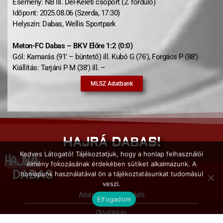
Esemény: NB III. Dél-Keleti csoport (2. forduló)
Időpont: 2025.08.06 (Szerda, 17:30)
Helyszín: Dabas, Wellis Sportpark
Meton-FC Dabas – BKV Előre 1:2 (0:0)
Gól: Kamarás (91′ – büntető) ill. Kubó G (76′), Forgács P (88′)
Kiállítás: Tarjáni P M (38′) ill. –
MLSZ Adatbank
HAJRÁ DABAS!
Kedves Látogató! Tájékoztatjuk, hogy a honlap felhasználói
HAJRÁ
élmény fokozásának érdekében sütiket alkalmazunk. A
DABAS
honlapunk használatával ön a tájékoztatásunkat tudomásul
veszi.
Adatvédelmi tájékoztató
Elfogadom
Oldaltérkép