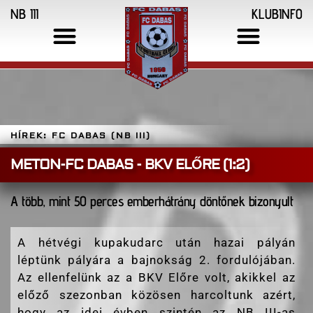
NB III
KLUBINFO
HÍREK: FC DABAS (NB III)
METON-FC DABAS - BKV ELŐRE (1:2)
A több, mint 50 perces emberhátrány döntőnek bizonyult
A hétvégi kupakudarc után hazai pályán
léptünk pályára a bajnokság 2. fordulójában.
Az ellenfelünk az a BKV Előre volt, akikkel az
előző szezonban közösen harcoltunk azért,
hogy az idei évben szintén az NB III-as