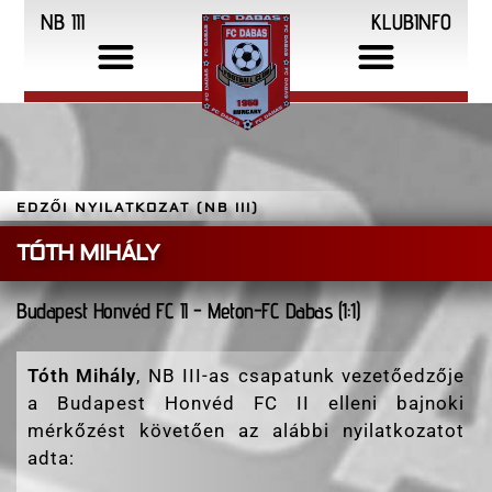
NB III
KLUBINFO
EDZŐI NYILATKOZAT (NB III)
TÓTH MIHÁLY
Budapest Honvéd FC II - Meton-FC Dabas (1:1)
Tóth Mihály
, NB III-as csapatunk vezetőedzője
a Budapest Honvéd FC II elleni bajnoki
mérkőzést követően az alábbi nyilatkozatot
adta: