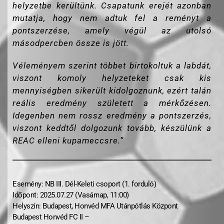
helyzetbe kerültünk. Csapatunk erejét azonban
mutatja, hogy nem adtuk fel a reményt a
pontszerzése, amely végül az utolsó
másodpercben össze is jött.
Véleményem szerint többet birtokoltuk a labdát,
viszont komoly helyzeteket csak kis
mennyiségben sikerült kidolgoznunk, ezért talán
reális eredmény született a mérkőzésen.
Idegenben nem rossz eredmény a pontszerzés,
viszont keddtől dolgozunk tovább, készülünk a
REAC elleni kupameccsre.”
Esemény: NB III. Dél-Keleti csoport (1. forduló)
Időpont: 2025.07.27 (Vasárnap, 11:00)
Helyszín: Budapest, Honvéd MFA Utánpótlás Központ
Budapest Honvéd FC II –