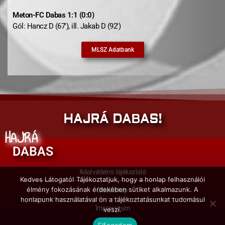
Meton-FC Dabas 1:1 (0:0)
Gól: Hancz D (67′), ill. Jakab D (92′)
MLSZ Adatbank
HAJRÁ DABAS!
HAJRÁ
DABAS
Adatvédelmi tájékoztató
Kedves Látogató! Tájékoztatjuk, hogy a honlap felhasználói
Oldaltérkép
élmény fokozásának érdekében sütiket alkalmazunk. A
honlapunk használatával ön a tájékoztatásunkat tudomásul
Impresszum
veszi.
Elfogadom