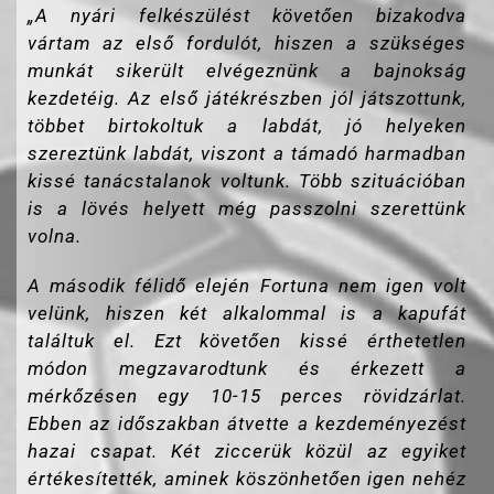
„
A nyári felkészülést követően bizakodva
vártam az első fordulót, hiszen a szükséges
munkát sikerült elvégeznünk a bajnokság
kezdetéig. Az első játékrészben jól játszottunk,
többet birtokoltuk a labdát, jó helyeken
szereztünk labdát, viszont a támadó harmadban
kissé tanácstalanok voltunk. Több szituációban
is a lövés helyett még passzolni szerettünk
volna.
A második félidő elején Fortuna nem igen volt
velünk, hiszen két alkalommal is a kapufát
találtuk el. Ezt követően kissé érthetetlen
módon megzavarodtunk és érkezett a
mérkőzésen egy 10-15 perces rövidzárlat.
Ebben az időszakban átvette a kezdeményezést
hazai csapat. Két ziccerük közül az egyiket
értékesítették, aminek köszönhetően igen nehéz