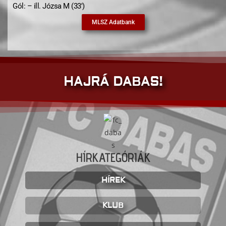
Gól: – ill. Józsa M (33′)
MLSZ Adatbank
HAJRÁ DABAS!
HÍRKATEGÓRIÁK
HÍREK
KLUB