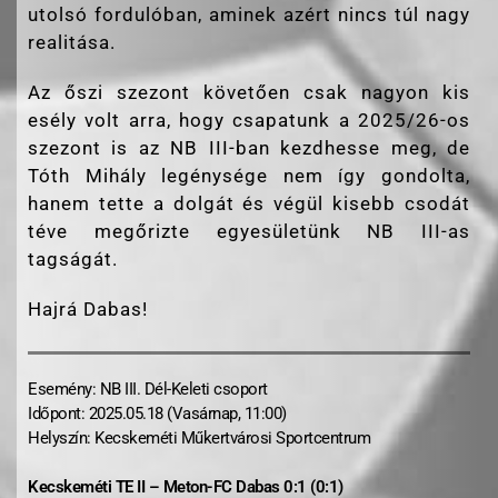
utolsó fordulóban, aminek azért nincs túl nagy
realitása.
Az őszi szezont követően csak nagyon kis
esély volt arra, hogy csapatunk a 2025/26-os
szezont is az NB III-ban kezdhesse meg, de
Tóth Mihály legénysége nem így gondolta,
hanem tette a dolgát és végül kisebb csodát
téve megőrizte egyesületünk NB III-as
tagságát.
Hajrá Dabas!
Esemény: NB III. Dél-Keleti csoport
Időpont: 2025.05.18 (Vasárnap, 11:00)
Helyszín: Kecskeméti Műkertvárosi Sportcentrum
Kecskeméti TE II – Meton-FC Dabas 0:1 (0:1)