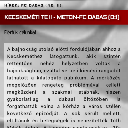
HÍREK: FC DABAS (NB III)
KECSKEMÉTI TE II - METON-FC DABAS (0:1)
Elértük célunkat
A bajnokság utolsó előtti fordulójában ahhoz a
Kecskeméthez látogattunk, akik szintén
rettentően nehéz helyzetben voltak a
bajnokságban, ezáltal vérbeli kiesési rangadót
láthatott a kilátogató publikum. A mérkőzés
megelőzően rengeteg problémával kellett
megküzdeni a szakmai stábnak, hiszen
gyakorlatilag a dabasi öltözőben is
forgathatták volna a kórház a város szélén
következő epizódját. A sok sérült mellett,
eltiltások és betegségek is nehezítették Tóth
Mihály dolgát. A kispadon szinte csak az U19-