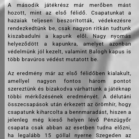
A második játékrész már merőben mást
hozott, mint az első félidő. Csapatunkat a
hazaiak teljesen beszorították, védekezésre
rendezkedtünk be, csak nagyon ritkán tudtunk
kiszabadulni a kapunk elől. Nagy nyomás
helyeződött a kapunkra, amelyet azonban
védelmünk jól kezelt, valamint Balogh kapus is
több bravúros védést mutatott be.
Az eredmény már az első félidőben kialakult,
amellyel nagyon fontos három pontot
szereztünk és bizakodva várhattunk a játéknap
többi mérkőzésének eredményét. A délutáni
összecsapások után érkezett az örömhír, hogy
csapatunk kiharcolta a bennmaradást, hiszen a
jelenleg még kieső helyen lévő Pénzügyőr
csapata csak abban az esetben tudna előzni,
ha legalább 15 góllal nyerne Szegeden az