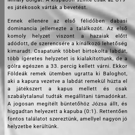
es játékosok várták a bevetést.
Ennek ellenére az első félidőben dabasi
dominancia jellemezte a találkozót. Az első
komoly helyzet viszont a hazaiak előtt
adódott, de szerencsére a kínálkozó lehetőség
kimaradt. Csapatunk többet birtokolta labdát,
több ígéretes helyzetet is kialakítottunk, de a
gólra egészen a 33. percig kellett várni. Ekkor
Földeák remek ütemben ugratta ki Baloghot,
aki a kapura vezetve a labdát remekül húzta el
a játékszert a kapus mellett és csak
szabálytalanul tudták megállítani támadónkat.
A jogosan megítélt büntetőhöz Józsa állt, és
higgadtan helyezett a kapuba (0:1). Rettentően
fontos találatot szereztünk, amellyel nagyon jó
helyzetbe kerültünk.