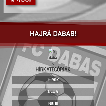
MLSZ Adatbank
HAJRÁ DABAS!
HÍRKATEGÓRIÁK
HÍREK
KLUB
NB III