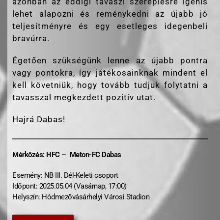
azonban az eddigi tavaszi szereplésre igenis
lehet alapozni és reménykedni az újabb jó
teljesítményre és egy esetleges idegenbeli
bravúrra.
Égetően szükségünk lenne az újabb pontra
vagy pontokra, így játékosainknak mindent el
kell követniük, hogy tovább tudjuk folytatni a
tavasszal megkezdett pozitív utat.
Hajrá Dabas!
Mérkőzés: HFC – Meton-FC Dabas
Esemény: NB III. Dél-Keleti csoport
Időpont: 2025.05.04 (Vasárnap, 17:00)
Helyszín: Hódmezővásárhelyi Városi Stadion