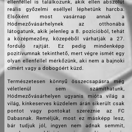
ellenféllel is találkozunk, akik ellen abszolút
reális győzelmi eséllyel léphetünk harcba.
Elsőként most vasárnap annak a
Hódmezővásárhelynek az otthonába
látogatunk, akik jelenleg a 8. pozícióból, tehát
a középmezőny, közepéből várhatják a 27.
forduló rajtját. Ez pedig mindenképp
pozitívumnak tekinthető, mert végre ismét egy
olyan ellenféllel mérkőzünk, aki nem a bajnoki
címért vagy a dobogóért küzd.
Természetesen könnyű összecsapásra még
véletlenül sem számíthatunk,
Hódmezővásárhelyen ugyanis mióta világ a
világ, kínkeserves küzdelem árán sikerült csak
pontot vagy pontokat szereznie az FC
Dabasnak. Reméljük, most ez másképp lesz,
bár tudjuk jól, ingyen nem adnak semmit,