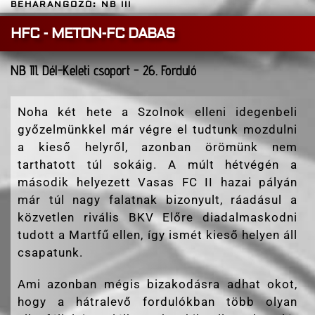
BEHARANGOZÓ: NB III
HFC - METON-FC DABAS
NB III. Dél-Keleti csoport - 26. Forduló
Noha két hete a Szolnok elleni idegenbeli
győzelmünkkel már végre el tudtunk mozdulni
a kieső helyről, azonban örömünk nem
tarthatott túl sokáig. A múlt hétvégén a
második helyezett Vasas FC II hazai pályán
már túl nagy falatnak bizonyult, ráadásul a
közvetlen rivális BKV Előre diadalmaskodni
tudott a Martfű ellen, így ismét kieső helyen áll
csapatunk.
Ami azonban mégis bizakodásra adhat okot,
hogy a hátralevő fordulókban több olyan