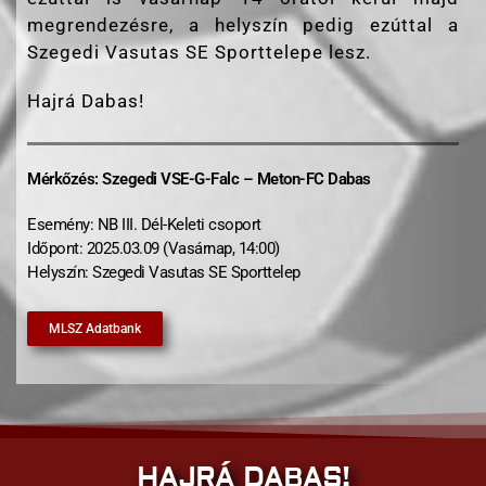
megrendezésre, a helyszín pedig ezúttal a
Szegedi Vasutas SE Sporttelepe lesz.
Hajrá Dabas!
Mérkőzés: Szegedi VSE-G-Falc – Meton-FC Dabas
Esemény: NB III. Dél-Keleti csoport
Időpont: 2025.03.09 (Vasárnap, 14:00)
Helyszín: Szegedi Vasutas SE Sporttelep
MLSZ Adatbank
HAJRÁ DABAS!