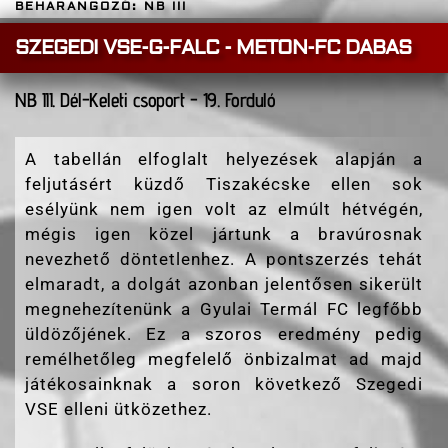
BEHARANGOZÓ: NB III
SZEGEDI VSE-G-FALC - METON-FC DABAS
NB III. Dél-Keleti csoport - 19. Forduló
A tabellán elfoglalt helyezések alapján a
feljutásért küzdő Tiszakécske ellen sok
esélyünk nem igen volt az elmúlt hétvégén,
mégis igen közel jártunk a bravúrosnak
nevezhető döntetlenhez. A pontszerzés tehát
elmaradt, a dolgát azonban jelentősen sikerült
megnehezítenünk a Gyulai Termál FC legfőbb
üldözőjének. Ez a szoros eredmény pedig
remélhetőleg megfelelő önbizalmat ad majd
játékosainknak a soron következő Szegedi
VSE elleni ütközethez.