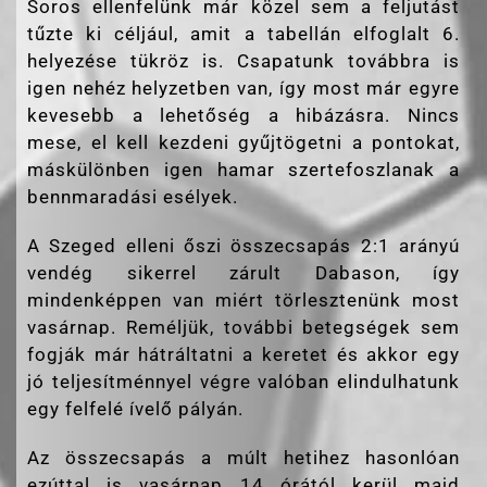
Soros ellenfelünk már közel sem a feljutást
tűzte ki céljául, amit a tabellán elfoglalt 6.
helyezése tükröz is. Csapatunk továbbra is
igen nehéz helyzetben van, így most már egyre
kevesebb a lehetőség a hibázásra. Nincs
mese, el kell kezdeni gyűjtögetni a pontokat,
máskülönben igen hamar szertefoszlanak a
bennmaradási esélyek.
A Szeged elleni őszi összecsapás 2:1 arányú
vendég sikerrel zárult Dabason, így
mindenképpen van miért törlesztenünk most
vasárnap. Reméljük, további betegségek sem
fogják már hátráltatni a keretet és akkor egy
jó teljesítménnyel végre valóban elindulhatunk
egy felfelé ívelő pályán.
Az összecsapás a múlt hetihez hasonlóan
ezúttal is vasárnap 14 órától kerül majd