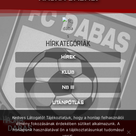
HÍRKATEGÓRIÁK
HÍREK
KLUB
NB III
UTÁNPÓTLÁS
HAJRÁ
Kedves Látogató! Tájékoztatjuk, hogy a honlap felhasználói
élmény fokozásának érdekében sütiket alkalmazunk. A
DABAS
honlapunk használatával ön a tájékoztatásunkat tudomásul
veszi.