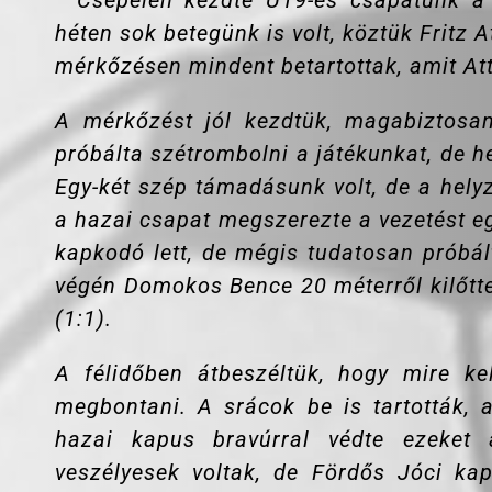
”
Csepelen kezdte U19-es csapatunk a 
héten sok betegünk is volt, köztük Fritz 
mérkőzésen mindent betartottak, amit Atti
A mérkőzést jól kezdtük, magabiztosan
próbálta szétrombolni a játékunkat, de he
Egy-két szép támadásunk volt, de a hely
a hazai csapat megszerezte a vezetést eg
kapkodó lett, de mégis tudatosan próbál
végén Domokos Bence 20 méterről kilőtte 
(1:1).
A félidőben átbeszéltük, hogy mire kel
megbontani. A srácok be is tartották, a
hazai kapus bravúrral védte ezeket a
veszélyesek voltak, de Fördős Jóci ka