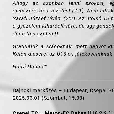
Ahogy az azonban lenni szokott, e
megszerezte a vezetést (2:1). Nem adták 
Sarafi József révén. (2:2). Az utolsó 15
a győzelem kiharcolására, de úgy gondo
döntetlen született.
Gratulálok a srácoknak, mert nagyot küz
Külön dicséret az U16-os játékosainknak i
Hajrá Dabas!”
Bajnoki mérkőzés – Budapest, Csepel S
2025.03.01 (Szombat, 15:00)
Csepel TC – Meton-FC Dabas U16 2:2 (1