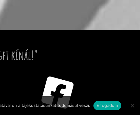
get kínál!"
tával ön a tájékoztatásunkat tudomásul veszi.
Elfogadom
KÖVESSEN MINKET!