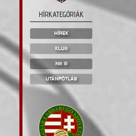
HÍRKATEGÓRIÁK
HÍREK
KLUB
NB III
UTÁNPÓTLÁS