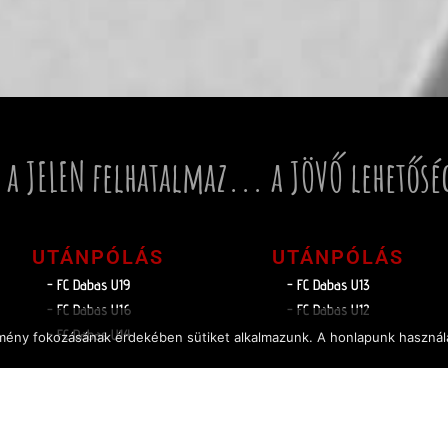
 a JELEN felhatalmaz... a JÖVŐ lehetősé
UTÁNPÓLÁS
UTÁNPÓLÁS
- FC Dabas U19
- FC Dabas U13
- FC Dabas U16
- FC Dabas U12
- FC Dabas U14
élmény fokozásának érdekében sütiket alkalmazunk. A honlapunk használa