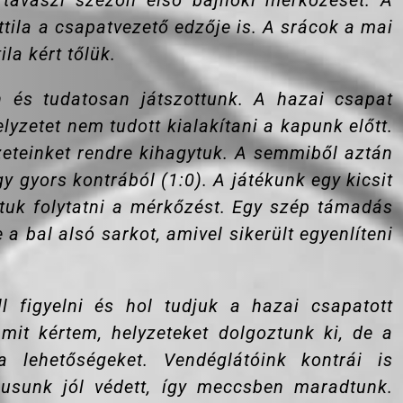
tavaszi szezon első bajnoki mérkőzését. A
Attila a csapatvezető edzője is. A srácok a mai
la kért tőlük.
 és tudatosan játszottunk. A hazai csapat
lyzetet nem tudott kialakítani a kapunk előtt.
zeteinket rendre kihagytuk. A semmiből aztán
y gyors kontrából (1:0). A játékunk egy kicsit
tuk folytatni a mérkőzést. Egy szép támadás
a bal alsó sarkot, amivel sikerült egyenlíteni
l figyelni és hol tudjuk a hazai csapatott
mit kértem, helyzeteket dolgoztunk ki, de a
 lehetőségeket. Vendéglátóink kontrái is
pusunk jól védett, így meccsben maradtunk.