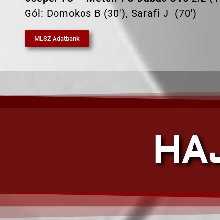
Gól: Domokos B (30′), Sarafi J (70′)
MLSZ Adatbank
HA