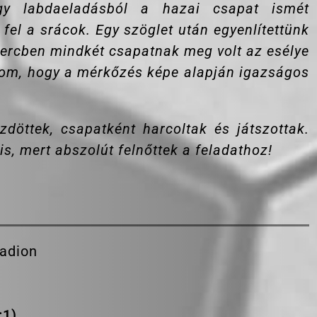
gy labdaeladásból a hazai csapat ismét
fel a srácok. Egy szöglet után egyenlítettünk
 percben mindkét csapatnak meg volt az esélye
lom, hogy a mérkőzés képe alapján igazságos
döttek, csapatként harcoltak és játszottak.
s, mert abszolút felnőttek a feladathoz!
tadion
:1)