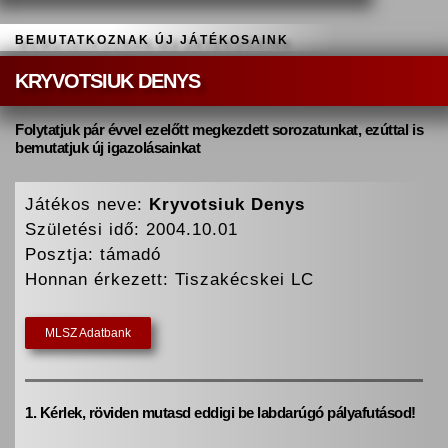
BEMUTATKOZNAK ÚJ JÁTÉKOSAINK
KRYVOTSIUK DENYS
Folytatjuk pár évvel ezelőtt megkezdett sorozatunkat, ezúttal is
bemutatjuk új igazolásainkat
Játékos neve:
Kryvotsiuk Denys
Születési idő: 2004.10.01
Posztja: támadó
Honnan érkezett: Tiszakécskei LC
MLSZ Adatbank
1. Kérlek, röviden mutasd eddigi be labdarúgó pályafutásod!