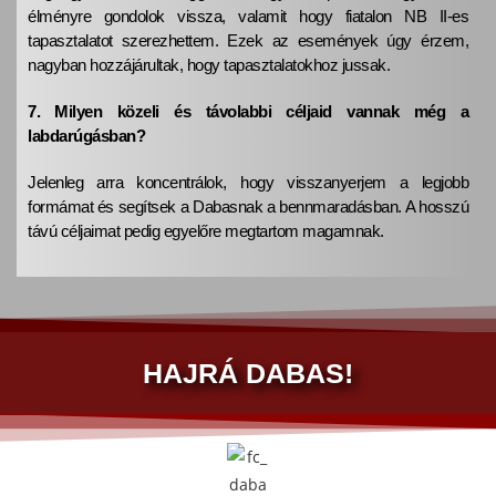
élményre gondolok vissza, valamit hogy fiatalon NB II-es
tapasztalatot szerezhettem. Ezek az események úgy érzem,
nagyban hozzájárultak, hogy tapasztalatokhoz jussak.
7. Milyen közeli és távolabbi céljaid vannak még a
labdarúgásban?
Jelenleg arra koncentrálok, hogy visszanyerjem a legjobb
formámat és segítsek a Dabasnak a bennmaradásban. A hosszú
távú céljaimat pedig egyelőre megtartom magamnak.
HAJRÁ DABAS!