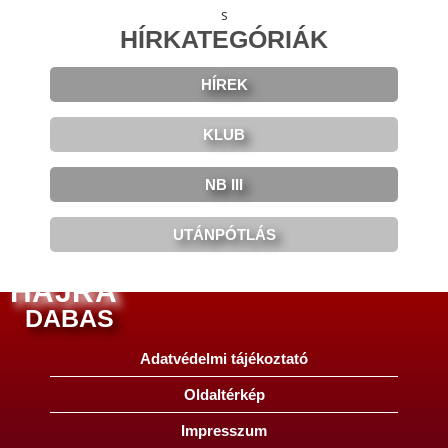
HÍRKATEGÓRIÁK
HÍREK
KLUB
NB III
UTÁNPÓTLÁS
HAJRÁ
DABAS
Adatvédelmi tájékoztató
Oldaltérkép
Impresszum