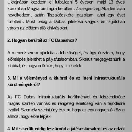
Ukrajnában kezdtem el futballozni 5 évesen, majd 13 éves
koromban Magyarországra kerültem. Zalaegerszeg Akadémiáján
nevelkedtem, aztán Tiszakécskére igazoltam, ahol egy évet
töltöttem. Most pedig a Dabas játékosa vagyok és izgatottan
várom az előttem álló kihívásokat.
2. Hogyan kerültél az FC Dabashoz?
A menedzserem ajánlotta a lehetőséget, és úgy éreztem, hogy
előrelépés jelenthet a pályafutásomban. Sikerült megegyeznünk a
klubbal, és nagyon örülök, hogy itt lehetek.
3. Mi a véleményed a klubról és az itteni infrastrukturális
körülményekről?
Az FC Dabas infrastrukturális körülményei és felszereltsége
magas szinten vannak és rengeteg lehetőség van a fejlődésre
ezáltal. Személy szerint úgy érzem, hogy ez egy nagyon jó közeg
ahhoz, hogy előre lépjek.
4. Mit sikerült eddig leszűrnöd a játékostársakról és az edzői