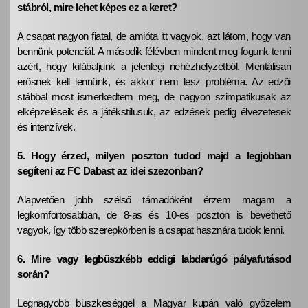
stábról, mire lehet képes ez a keret?
A csapat nagyon fiatal, de amióta itt vagyok, azt látom, hogy van
bennünk potenciál. A második félévben mindent meg fogunk tenni
azért, hogy kilábaljunk a jelenlegi nehézhelyzetből. Mentálisan
erősnek kell lennünk, és akkor nem lesz probléma. Az edzői
stábbal most ismerkedtem meg, de nagyon szimpatikusak az
elképzeléseik és a játékstílusuk, az edzések pedig élvezetesek
és intenzívek.
5. Hogy érzed, milyen poszton tudod majd a legjobban
segíteni az FC Dabast az idei szezonban?
Alapvetően jobb szélső támadóként érzem magam a
legkomfortosabban, de 8-as és 10-es poszton is bevethető
vagyok, így több szerepkörben is a csapat hasznára tudok lenni.
6.
Mire vagy legbüszkébb eddigi labdarúgó pályafutásod
során?
Legnagyobb büszkeséggel a Magyar kupán való győzelem